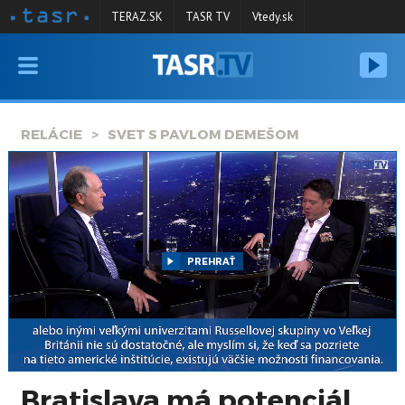
TERAZ.SK
TASR TV
Vtedy.sk
VYSIELANIE
RELÁCIE
RELÁCIE
SVET S PAVLOM DEMEŠOM
SPRAVODAJSTVO
KONTAKT
ARCHÍV
PREHRAŤ
Bratislava má potenciál,