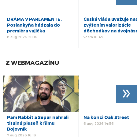
DRÁMA V PARLAMENTE:
Česká vláda uvažuje na
Poslankyňa hádzala do
zvýšením valorizácie
premiéra vajíčka
dôchodkov na dvojnás
8 aug 2026 20:16
včera 16:49
Z WEBMAGAZÍNU
»
Pam Rabbit a Separ nahrali
Na konci Oak Street
titulnú pieseň k filmu
6 aug 2026 14:56
Bojovník
7 aug 2026 16:18