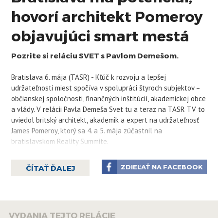
hovorí architekt Pomeroy
objavujúci smart mestá
Pozrite si reláciu SVET s Pavlom Demešom.
Bratislava 6. mája (TASR) - Kľúč k rozvoju a lepšej
udržateľnosti miest spočíva v spolupráci štyroch subjektov –
občianskej spoločnosti, finančných inštitúcií, akademickej obce
a vlády. V relácii Pavla Demeša Svet tu a teraz na TASR TV to
uviedol britský architekt, akademik a expert na udržateľnosť
James
Pomeroy
, ktorý sa 4. a 5. mája zúčastnil na
bratislavskom Reality Summite.
ZDIEĽAŤ NA FACEBOOK
ČÍTAŤ ĎALEJ
V rámci svojej televíznej relácie Smart Cities
2.0
Pomeroy
objavuje takzvané "smart" mestá na celom svete,
medzi ktoré zaraďuje juhokórejské Songdo, Barcelonu či
Amsterdam. Zameriava sa na využívanie technológií, ktoré
VYDANIA TEJTO RELÁCIE
skvalitňujú život v mestách, upozorňuje však, že pre každý