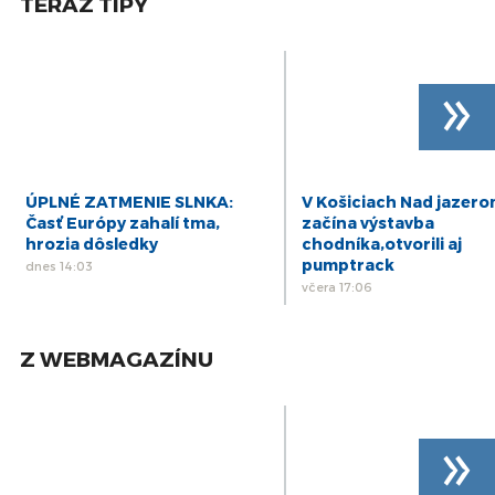
TERAZ TIPY
kraja (PSK)
26
PREŠOV-PSK 15: Záznam zasadnutia
Zastupiteľstva Prešovského samosprávneho
aug
»
kraja (PSK)
24
PREŠOV-PSK 14: Záznam zasadnutia
Zastupiteľstva Prešovského samosprávneho
jún
kraja (PSK)
21
PREŠOV-PSK 13: Záznam zasadnutia
ÚPLNÉ ZATMENIE SLNKA:
V Košiciach Nad jazer
Zastupiteľstva Prešovského samosprávneho
máj
Časť Európy zahalí tma,
začína výstavba
kraja (PSK)
hrozia dôsledky
chodníka,otvorili aj
pumptrack
dnes 14:03
včera 17:06
Z WEBMAGAZÍNU
»