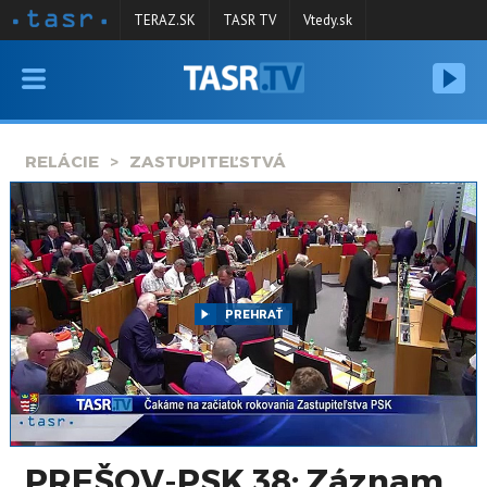
TERAZ.SK
TASR TV
Vtedy.sk
VYSIELANIE
RELÁCIE
RELÁCIE
ZASTUPITEĽSTVÁ
SPRAVODAJSTVO
KONTAKT
ARCHÍV
PREHRAŤ
PREŠOV-PSK 38: Záznam