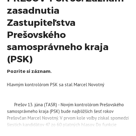
zasadnutia
Zastupiteľstva
Prešovského
samosprávneho kraja
(PSK)
Pozrite si záznam.
Hlavným kontrolórom
PSK
sa stal Marcel Novotný
Prešov 13. júna (TASR) - Novým kontrolórom Prešovského
samosprávneho kraja (
PSK
) bude najbližších šesť rokov
Prešovčan Marcel Novotný. V prvom kole voľby získal spomedzi
šiestich kandidátov 47 zo 60 platných hlasov. Do funkcie
nastúpi po tom, ako v apríli zomrel kontrolór Miroslav Mikloš.