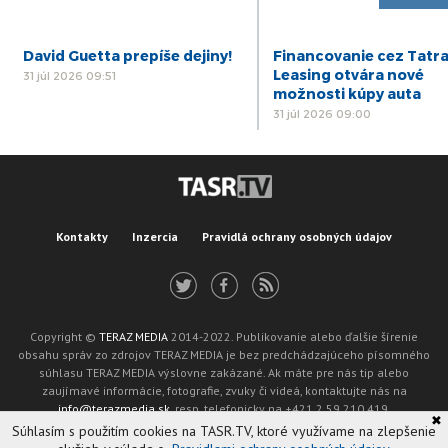
David Guetta prepíše dejiny!
Financovanie cez Tatr
Leasing otvára nové
31 júl 2026 09:51
možnosti kúpy auta
31 júl 2026 09:00
Kontakty
Inzercia
Pravidlá ochrany osobných údajov
Copyright ©
TERAZ MEDIA
2014-2022. Publikovanie alebo ďalšie šírenie
obsahu správ zo zdrojov TERAZ MEDIA je bez predchádzajúceho písomného
súhlasu TERAZ MEDIA výslovne zakázané. Ak máte pre nás tip alebo
zaujímavé informácie, fotografie, zvuky či videá, kontaktujte nás na
info@terazmedia.sk
, resp. telefonicky na +421 2 59 210 419.
✖
Žiadosť o zverejnenie opravy v zmysle zákona o publikáciách je možné zaslať
Súhlasím s použitím cookies na TASR.TV, ktoré využívame na zlepšenie
na adresu oprava@tasr.sk.