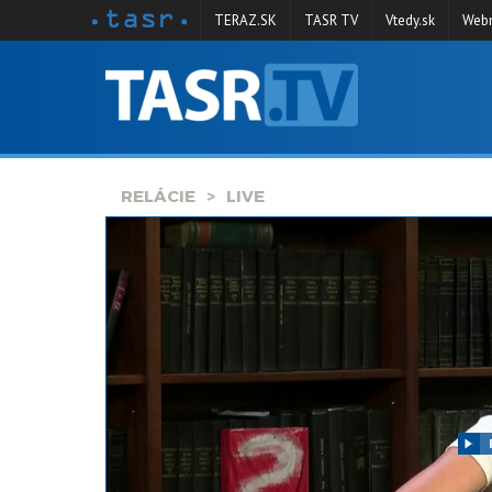
TERAZ.SK
TASR TV
Vtedy.sk
Webm
VYSIELANIE
RELÁCIE
SPRAVODAJSTVO
RELÁCIE
LIVE
KONTAKT
ARCHÍV