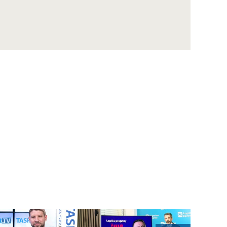
Maďarsku oficiálne potvrdený už aj na
Slovensku
ZÁZNAM: MIRRI predstavilo výzvy na
posilnenie ochrany obetí násilia za vyše 10
mil. eur
ZÁZNAM: R. Takáč: Pestovatelia cukrovej
repy dostanú tento rok podporu 12,48 mil.
eur
ZÁZNAM: TK hnutia Progresívne Slovensko
ZÁZNAM: KDH upozorňuje na riziká v
súvislosti s kúpou akcií Union ZP Dôverou
ZÁZNAM: TK strany Sloboda a Solidarita
ZÁZNAM: R. Kaliňák: MO SR by sa mohlo
postupne začať sťahovať do nového sídla
počas leta
ZÁZNAM: R. Takáč: Predseda NKÚ o