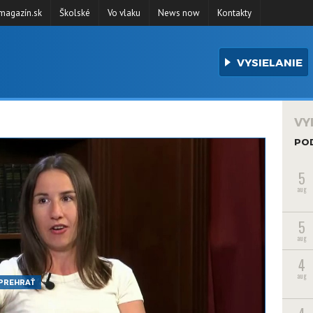
agazín.sk
Školské
Vo vlaku
News now
Kontakty
VYSIELANIE
VY
PO
5
aug
5
aug
4
aug
PREHRAŤ