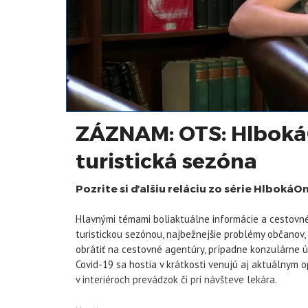
ZÁZNAM: OTS: HlbokáO
turistická sezóna
Pozrite si ďalšiu reláciu zo série HlbokáOn
Hlavnými témami boliaktuálne informácie a cestovn
turistickou sezónou, najbežnejšie problémy občanov, 
obrátiť na cestovné agentúry, prípadne konzulárne 
Covid-19 sa hostia v krátkosti venujú aj aktuálnym o
v interiéroch prevádzok či pri návšteve lekára.