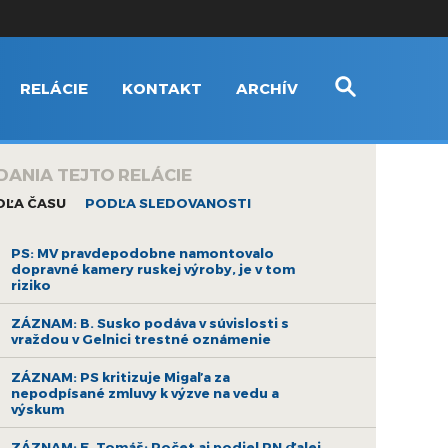
RELÁCIE
KONTAKT
ARCHÍV
DANIA TEJTO RELÁCIE
DĽA ČASU
PODĽA SLEDOVANOSTI
PS: MV pravdepodobne namontovalo
dopravné kamery ruskej výroby, je v tom
riziko
ZÁZNAM: B. Susko podáva v súvislosti s
vraždou v Gelnici trestné oznámenie
ZÁZNAM: PS kritizuje Migaľa za
nepodpísané zmluvy k výzve na vedu a
výskum
ZÁZNAM: E. Tomáš: Počet aj podiel PN ďalej