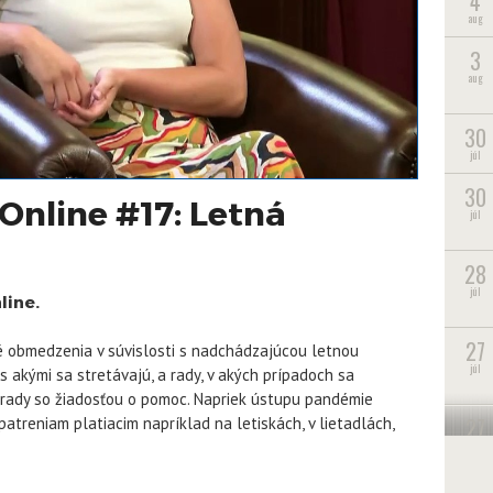
4
aug
3
aug
30
júl
30
nline #17: Letná
júl
28
júl
line.
27
é obmedzenia v súvislosti s nadchádzajúcou letnou
júl
s akými sa stretávajú, a rady, v akých prípadoch sa
úrady so žiadosťou o pomoc. Napriek ústupu pandémie
27
patreniam platiacim napríklad na letiskách, v lietadlách,
júl
22