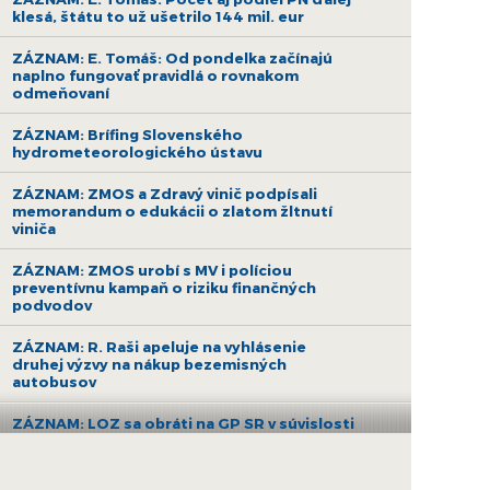
klesá, štátu to už ušetrilo 144 mil. eur
ZÁZNAM: E. Tomáš: Od pondelka začínajú
naplno fungovať pravidlá o rovnakom
odmeňovaní
ZÁZNAM: Brífing Slovenského
hydrometeorologického ústavu
ZÁZNAM: ZMOS a Zdravý vinič podpísali
memorandum o edukácii o zlatom žltnutí
viniča
ZÁZNAM: ZMOS urobí s MV i políciou
preventívnu kampaň o riziku finančných
podvodov
ZÁZNAM: R. Raši apeluje na vyhlásenie
druhej výzvy na nákup bezemisných
autobusov
ZÁZNAM: LOZ sa obráti na GP SR v súvislosti
s financovaním nemocníc
ZÁZNAM: R. Takáč: Krasoň jaseňový je po