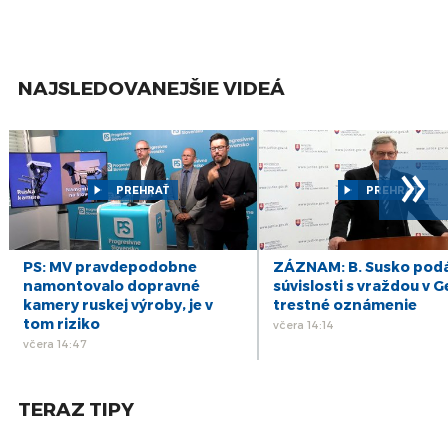
Európskeho parlamentu, Európskej komisie a Európskej rady
dostali od účastníkov CoFoE záverečnú správu obsahujúcu 49
širších návrhov a 326 individuálnych opatrení.
NAJSLEDOVANEJŠIE VIDEÁ
»
PREHRAŤ
PREHRAŤ
PS: MV pravdepodobne
ZÁZNAM: B. Susko podá
namontovalo dopravné
súvislosti s vraždou v G
kamery ruskej výroby, je v
trestné oznámenie
tom riziko
včera 14:14
včera 14:47
TERAZ TIPY