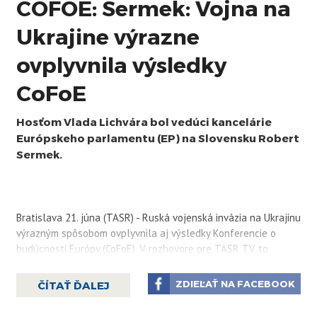
COFOE: Sermek: Vojna na
Ukrajine výrazne
ovplyvnila výsledky
CoFoE
Hosťom Vlada Lichvára bol vedúci kancelárie
Európskeho parlamentu (EP) na Slovensku Robert
Sermek.
Bratislava 21. júna (TASR) - Ruská vojenská invázia na Ukrajinu
výrazným spôsobom ovplyvnila aj výsledky Konferencie o
budúcnosti Európy (CoFoE). V rozhovore pre TASR TV to
uviedol vedúci kancelárie Európskeho parlamentu (EP) na
Slovensku Robert Sermek, ktorý diskutoval o dosiahnutých
ZDIEĽAŤ NA FACEBOOK
ČÍTAŤ ĎALEJ
odporúčaniach.