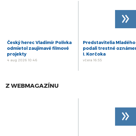
»
Český herec Vladimír Polívka
Predstavitelia Mladého
odmietol zaujímavé filmové
podali trestné oznáme
projekty
I. Korčoka
4 aug 2026 10:46
včera 16:55
Z WEBMAGAZÍNU
»