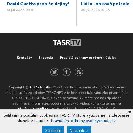
David Guetta prepíše dejiny!
Lidl a Labková patrola
31 júl 2026 09:51
30 júl 2026 10:28
Kontakty
Inzercia
Pravidlá ochrany osobných údajov
Copyright ©
TERAZ MEDIA
2014-2022. Publikovanie alebo ďalšie šírenie
obsahu správ zo zdrojov TERAZ MEDIA je bez predchádzajúceho písomného
súhlasu TERAZ MEDIA výslovne zakázané. Ak máte pre nás tip alebo
zaujímavé informácie, fotografie, zvuky či videá, kontaktujte nás na
info@terazmedia.sk
, resp. telefonicky na +421 2 59 210 419.
✖
Žiadosť o zverejnenie opravy v zmysle zákona o publikáciách je možné zaslať
Súhlasím s použitím cookies na TASR.TV, ktoré využívame na zlepšenie
na adresu oprava@tasr.sk.
služieb v súlade s
Pravidlami ochrany osobných údajov
Web design and technology by
ADIT
.
Oznámenie prevádzkovateľa podľa § 11a zákona č. 265/2022 Z. z.
Súhlasím
Viac info »