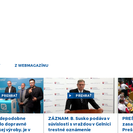
25
mar
24
mar
21
mar
20
mar
19
Y
Z WEBMAGAZÍNU
mar
17
mar
PREHRAŤ
PREHRAŤ
14
mar
13
vdepodobne
ZÁZNAM: B. Susko podáva v
PREŠ
mar
lo dopravné
súvislosti s vraždou v Gelnici
zasa
j výroby, je v
trestné oznámenie
Preš