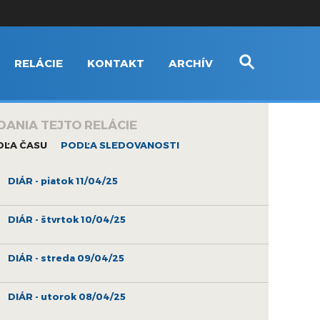
RELÁCIE
KONTAKT
ARCHÍV
DANIA TEJTO RELÁCIE
DĽA ČASU
PODĽA SLEDOVANOSTI
DIÁR - piatok 11/04/25
DIÁR - štvrtok 10/04/25
DIÁR - streda 09/04/25
DIÁR - utorok 08/04/25