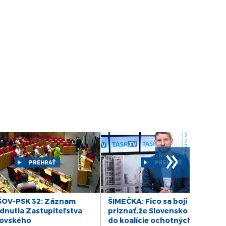
DIÁR - utorok 25/03/25
DIÁR - pondelok 24/03/25
DIÁR - piatok 21/03/25
DIÁR - štvrtok 20/03/2025
DIÁR - streda 19/03/25
DIÁR - pondelok 17/03/25
»
PREHRAŤ
PREHRAŤ
DIÁR - piatok 14/03/25
DIÁR - štvrtok 13/03/25
OV-PSK 32: Záznam
ŠIMEČKA: Fico sa bojí
dnutia Zastupiteľstva
priznať,že Slovensko patrí
ovského
do koalície ochotných