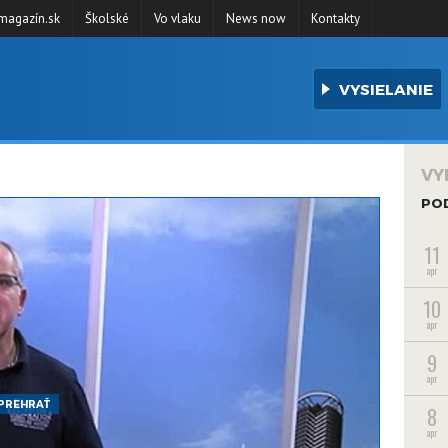
agazín.sk
Školské
Vo vlaku
News now
Kontakty
VYSIELANIE
VY
PO
11
apr
10
apr
9
apr
PREHRAŤ
8
apr