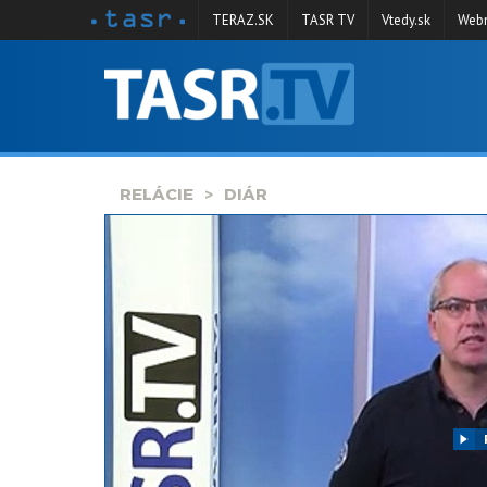
TERAZ.SK
TASR TV
Vtedy.sk
Webm
VYSIELANIE
RELÁCIE
SPRAVODAJSTVO
RELÁCIE
DIÁR
KONTAKT
ARCHÍV