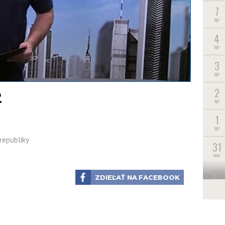
7
apr
4
apr
3
apr
2
2
apr
1
apr
republiky
31
mar
27
ZDIEĽAŤ NA FACEBOOK
mar
26
mar