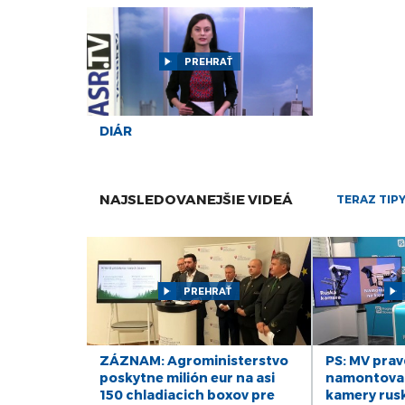
PREHRAŤ
DIÁR
NAJSLEDOVANEJŠIE VIDEÁ
TERAZ TIP
PREHRAŤ
ZÁZNAM: Agroministerstvo
PS: MV pra
poskytne milión eur na asi
namontova
150 chladiacich boxov pre
kamery ruske