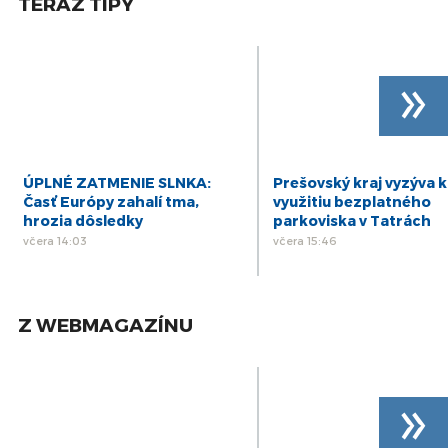
TERAZ TIPY
kraja (PSK)
26
PREŠOV-PSK 15: Záznam zasadnutia
Zastupiteľstva Prešovského samosprávneho
aug
»
kraja (PSK)
24
PREŠOV-PSK 14: Záznam zasadnutia
Zastupiteľstva Prešovského samosprávneho
jún
kraja (PSK)
21
PREŠOV-PSK 13: Záznam zasadnutia
ÚPLNÉ ZATMENIE SLNKA:
Prešovský kraj vyzýva k
Zastupiteľstva Prešovského samosprávneho
máj
Časť Európy zahalí tma,
využitiu bezplatného
kraja (PSK)
hrozia dôsledky
parkoviska v Tatrách
včera 14:03
včera 15:46
Z WEBMAGAZÍNU
»