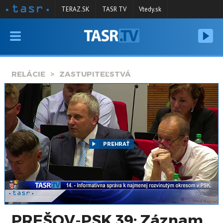
TERAZ.SK
TASR TV
Vtedy.sk
VYSIELANIE
RELÁCIE
RELÁCIE
ZASTUPITEĽSTVÁ
SPRAVODAJSTVO
KONTAKT
ARCHÍV
PREHRAŤ
PREŠOV-PSK 39: Záznam