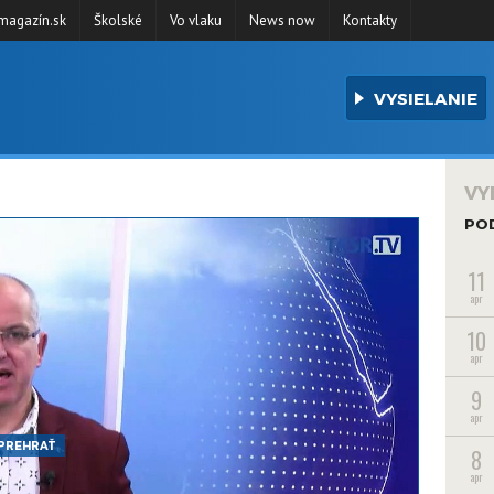
agazín.sk
Školské
Vo vlaku
News now
Kontakty
VYSIELANIE
VY
PO
11
apr
10
apr
9
apr
PREHRAŤ
8
apr