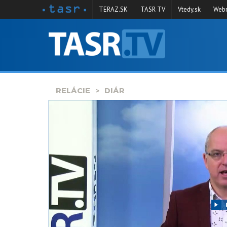
TERAZ.SK
TASR TV
Vtedy.sk
Webm
VYSIELANIE
RELÁCIE
SPRAVODAJSTVO
RELÁCIE
DIÁR
KONTAKT
ARCHÍV