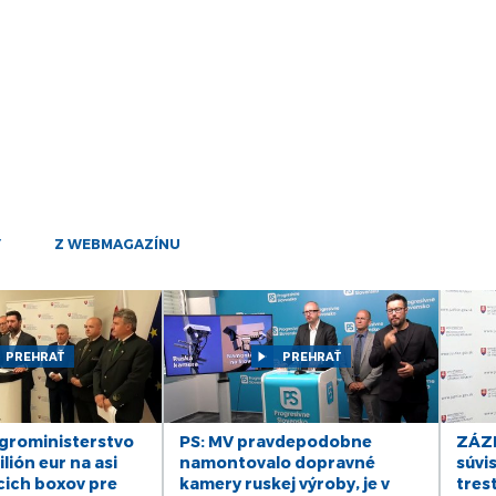
25
mar
24
mar
21
mar
20
mar
19
Y
Z WEBMAGAZÍNU
mar
17
mar
PREHRAŤ
PREHRAŤ
14
mar
13
roministerstvo
PS: MV pravdepodobne
ZÁZN
mar
lión eur na asi
namontovalo dopravné
súvis
cich boxov pre
kamery ruskej výroby, je v
tres