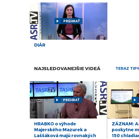
PREHRAŤ
DIÁR
NAJSLEDOVANEJŠIE VIDEÁ
TERAZ TIP
PREHRAŤ
HRABKO o výhode
ZÁZNAM: Ag
Majerského:Mazurek a
poskytne mi
Laššáková majú rovnakých
150 chladia