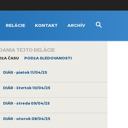
RELÁCIE
KONTAKT
ARCHÍV
DANIA TEJTO RELÁCIE
DĽA ČASU
PODĽA SLEDOVANOSTI
DIÁR - piatok 11/04/25
DIÁR - štvrtok 10/04/25
DIÁR - streda 09/04/25
DIÁR - utorok 08/04/25