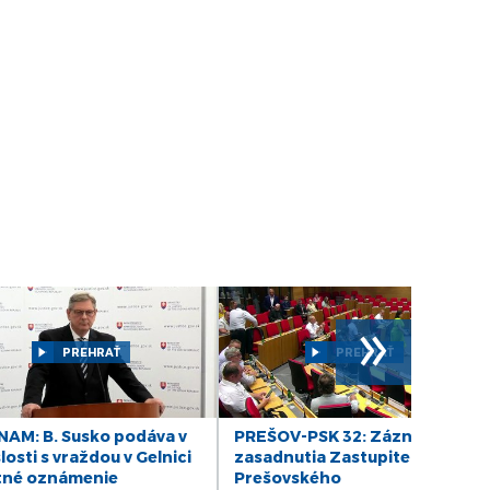
DIÁR - utorok 25/03/25
DIÁR - pondelok 24/03/25
DIÁR - piatok 21/03/25
DIÁR - štvrtok 20/03/2025
DIÁR - streda 19/03/25
DIÁR - pondelok 17/03/25
»
PREHRAŤ
PREHRAŤ
DIÁR - piatok 14/03/25
DIÁR - štvrtok 13/03/25
AM: B. Susko podáva v
PREŠOV-PSK 32: Záznam
losti s vraždou v Gelnici
zasadnutia Zastupiteľstva
tné oznámenie
Prešovského