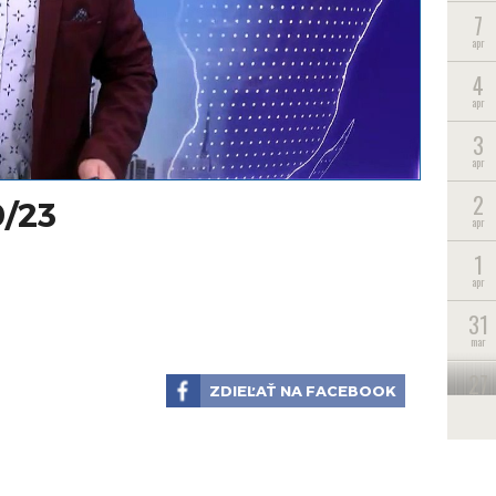
7
apr
4
apr
3
apr
2
9/23
apr
1
apr
31
mar
27
ZDIEĽAŤ NA FACEBOOK
mar
26
mar