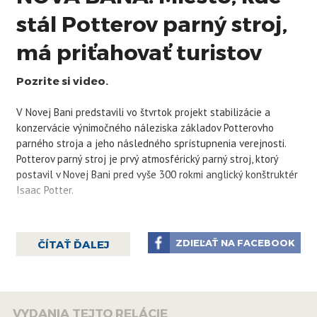
stál Potterov parný stroj,
má priťahovať turistov
Pozrite si video.
V Novej Bani predstavili vo štvrtok projekt stabilizácie a
konzervácie výnimočného náleziska základov Potterovho
parného stroja a jeho následného sprístupnenia verejnosti.
Potterov parný stroj je prvý atmosférický parný stroj, ktorý
postavil v Novej Bani pred vyše 300 rokmi anglický konštruktér
Isaac Potter.
ZDIEĽAŤ NA FACEBOOK
ČÍTAŤ ĎALEJ
VYDANIA TEJTO RELÁCIE