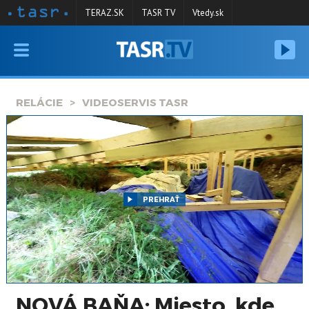
TERAZ.SK
TASR TV
Vtedy.sk
VYSIELANIE
RELÁCIE
RELÁCIE
VIDEOSERVIS TASR
SPRAVODAJSTVO
KONTAKT
ARCHÍV
PREHRAŤ
NOVÁ BAŇA: Miesto, kde