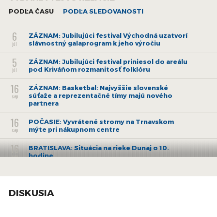
PODĽA ČASU
PODĽA SLEDOVANOSTI
6
ZÁZNAM: Jubilujúci festival Východná uzatvorí
slávnostný galaprogram k jeho výročiu
júl
5
ZÁZNAM: Jubilujúci festival priniesol do areálu
pod Kriváňom rozmanitosť folklóru
júl
16
ZÁZNAM: Basketbal: Najvyššie slovenské
súťaže a reprezentačné tímy majú nového
sep
partnera
16
POČASIE: Vyvrátené stromy na Trnavskom
mýte pri nákupnom centre
sep
16
BRATISLAVA: Situácia na rieke Dunaj o 10.
hodine
sep
15
SHMÚ: Najvyššie úhrny zrážok boli za posledný
deň na Záhorí, Kysuciach a Váhu
sep
DISKUSIA
15
BRATISLAVA: Spadnuté stromy po silnom vetre
a dažďoch
sep