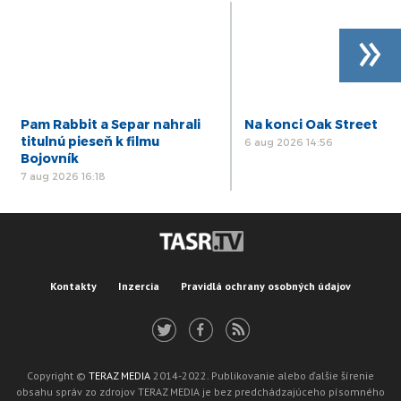
»
Pam Rabbit a Separ nahrali
Na konci Oak Street
titulnú pieseň k filmu
6 aug 2026 14:56
Bojovník
7 aug 2026 16:18
Kontakty
Inzercia
Pravidlá ochrany osobných údajov
Copyright ©
TERAZ MEDIA
2014-2022. Publikovanie alebo ďalšie šírenie
obsahu správ zo zdrojov TERAZ MEDIA je bez predchádzajúceho písomného