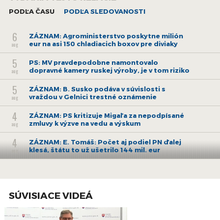
cenové rozhodovania na rok 2024," dodala.
PODĽA ČASU
PODĽA SLEDOVANOSTI
Vláda v stredu vymenovala Jozefa Holjenčíka do funkcie
6
ZÁZNAM: Agroministerstvo poskytne milión
predsedu ÚRSO. Úrad taktiež viedol v rokoch 2007 až 2017.
eur na asi 150 chladiacich boxov pre diviaky
aug
5
PS: MV pravdepodobne namontovalo
dopravné kamery ruskej výroby, je v tom riziko
aug
5
ZÁZNAM: B. Susko podáva v súvislosti s
vraždou v Gelnici trestné oznámenie
aug
4
ZÁZNAM: PS kritizuje Migaľa za nepodpísané
zmluvy k výzve na vedu a výskum
aug
4
ZÁZNAM: E. Tomáš: Počet aj podiel PN ďalej
klesá, štátu to už ušetrilo 144 mil. eur
aug
3
ZÁZNAM: E. Tomáš: Od pondelka začínajú
naplno fungovať pravidlá o rovnakom
aug
odmeňovaní
SÚVISIACE VIDEÁ
30
ZÁZNAM: Brífing Slovenského
hydrometeorologického ústavu
júl