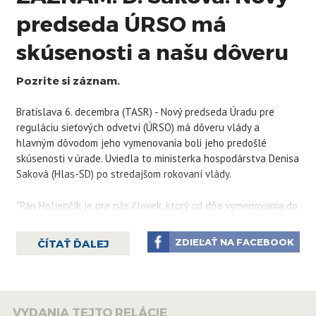
predseda ÚRSO má
skúsenosti a našu dôveru
Pozrite si záznam.
Bratislava 6. decembra (TASR) - Nový predseda Úradu pre
reguláciu sieťových odvetví (ÚRSO) má dôveru vlády a
hlavným dôvodom jeho vymenovania boli jeho predošlé
skúsenosti v úrade. Uviedla to ministerka hospodárstva Denisa
Saková (Hlas-SD) po stredajšom rokovaní vlády.
"Pán Holjenčík je pre nás človek, ktorý od dňa vymenovania do
funkcie bude vedieť robiť a dodávať cenové rozhodnutia tak,
aby boli v súlade s európskou a slovenskou legislatívou a má
ZDIEĽAŤ NA FACEBOOK
ČÍTAŤ ĎALEJ
našu dôveru," uviedla Saková.
"Čo sa týka problematiky stanovovania regulovaných cien,
chceme si prejsť a pozrieť sa na tie zmeny, ktoré tu nastali za
VYDANIA TEJTO RELÁCIE
bývalej vlády. Momentálne chceme do konca roka ukončiť