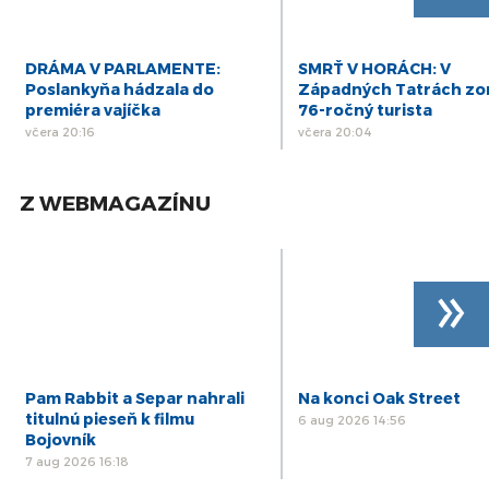
DRÁMA V PARLAMENTE:
SMRŤ V HORÁCH: V
Poslankyňa hádzala do
Západných Tatrách zo
premiéra vajíčka
76-ročný turista
včera 20:16
včera 20:04
Z WEBMAGAZÍNU
»
Pam Rabbit a Separ nahrali
Na konci Oak Street
titulnú pieseň k filmu
6 aug 2026 14:56
Bojovník
7 aug 2026 16:18