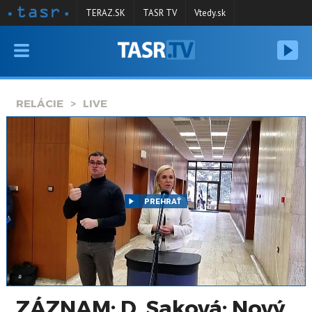
TERAZ.SK
TASR TV
Vtedy.sk
VYSIELANIE
RELÁCIE
RELÁCIE
LIVE
SPRAVODAJSTVO
KONTAKT
ARCHÍV
PREHRAŤ
ZÁZNAM: D. Saková: Nový