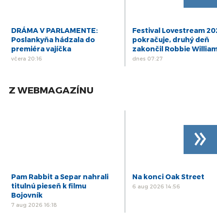
DRÁMA V PARLAMENTE:
Festival Lovestream 2
Poslankyňa hádzala do
pokračuje, druhý deň
premiéra vajíčka
zakončil Robbie Willia
včera 20:16
dnes 07:27
Z WEBMAGAZÍNU
»
Pam Rabbit a Separ nahrali
Na konci Oak Street
titulnú pieseň k filmu
6 aug 2026 14:56
Bojovník
7 aug 2026 16:18