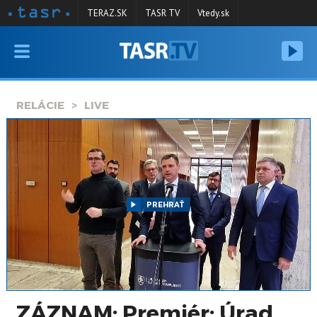
TERAZ.SK
TASR TV
Vtedy.sk
VYSIELANIE
RELÁCIE
RELÁCIE
LIVE
SPRAVODAJSTVO
KONTAKT
ARCHÍV
PREHRAŤ
ZÁZNAM: Premiér: Úrad