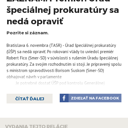
špeciálnej prokuratúry sa
nedá opraviť
Pozrite si záznam.
Bratislava 6. novembra (TASR) - Úrad špeciálnej prokuratúry
(ÚŠP) sa nedá opraviť. Po rokovaní vlády to uviedol premiér
Robert Fico (Smer-SD) v súvislosti s rušením Úradu špeciálnej
prokuratúry. Za svojím rozhodnutím si stojí. Je pripravený spolu
s ministrom spravodlivosti Borisom Suskom (Smer-SD)
obhajovať návrh v parlamente
Je potrebné dostať ÚŠP pod kontrolu Generálnej
prokuratúry (GP) SR tak, ako to vždy malo byť, povedal Fico.
Privítal vyjadrenie GP, že je pripravená zvládnuť mnohé
ZDIEĽAŤ NA FACEBOOK
ČÍTAŤ ĎALEJ
špeciálne prípady, ktorými sa ÚŠP zaoberala. "ÚŠP sa
jednoducho nedá opraviť. Lipšic tam vošiel ako losos z mora,
vytrel sa na tom úrade a zanechal tam po sebe desiatky
podobných prokurátorov, ako je on. Preto je tento úrad v
VYDANIA TEJTO RELÁCIE
podstate nenapraviteľný," povedal premiér. Tvrdí, že špeciálna