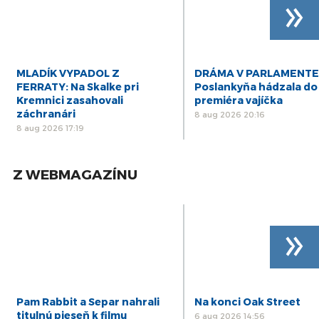
»
MLADÍK VYPADOL Z
DRÁMA V PARLAMENTE
FERRATY: Na Skalke pri
Poslankyňa hádzala do
Kremnici zasahovali
premiéra vajíčka
záchranári
8 aug 2026 20:16
8 aug 2026 17:19
Z WEBMAGAZÍNU
»
Pam Rabbit a Separ nahrali
Na konci Oak Street
titulnú pieseň k filmu
6 aug 2026 14:56