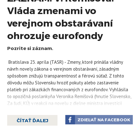
Vláda zmenami vo
verejnom obstarávaní
ohrozuje eurofondy
Pozrite si záznam.
Bratislava 23. apríla (TASR) - Zmeny, ktoré prináša vládny
návrh novely zákona o verejnom obstarávaní, zásadným
spôsobom znižujú transparentnosť a férovú súťaž. Z tohto
dôvodu môžu Slovensku hroziť pokuty alebo zastavenie
platieb pri zákazkách financovaných z eurofondov. Vyhlásila
to opozičná poslankyňa Veronika
Remišová
(hnutie Slovensko,
Za ľudí, KÚ) v reakcii na novelu z dielne ministra investícií
Richarda Rašiho (Hlas-SD), ktorú parlament v utorok
prerokoval v prvom čítaní. Ak ju poslanci na ďalšej schôdzi
ZDIEĽAŤ NA FACEBOOK
ČÍTAŤ ĎALEJ
definitívne schvália, zmeny začnú platiť od júla.
"Zákon o verejnom obstarávaní je jedným z kľúčových
zákonov, ktorý má okrem iného aj priamy vplyv na čerpanie