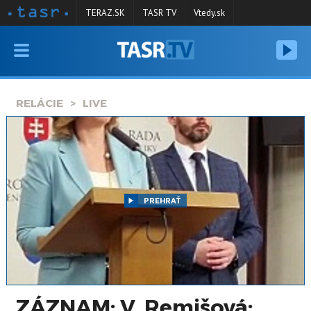
TERAZ.SK
TASR TV
Vtedy.sk
VYSIELANIE
RELÁCIE
RELÁCIE
LIVE
SPRAVODAJSTVO
KONTAKT
ARCHÍV
PREHRAŤ
ZÁZNAM: V. Remišová: