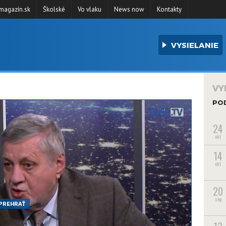
agazín.sk
Školské
Vo vlaku
News now
Kontakty
VYSIELANIE
VY
PO
24
okt
14
okt
20
sep
PREHRAŤ