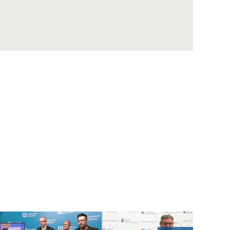
BREINER: Na boj s hybridnými hrozbami už
nestačí len armáda, zapojiť sa musíme
všetci
R. Sermek: Účasť Slovákov v eurovoľbách by
mohla byť okolo 30 percent
Prvýkrát na Slovensku – festival STARMUS je
unikátnym spojením vedy, hudby a umenia
ČAUČÍK: Mimovládne organizácie nastavujú
politikom zrkadlo ich činnosti
Figeľ v TASR TV na 75. výročie zrodu NATO:
Bezpečnosť a prosperita spolu súvisia
Sklenár k NATO: Buďme hrdí, že sme
súčasťou organizácie, ktorá má zmysel
P. MAREŠ: Reakcia na ruskú agresiu
rozdeľuje V4 najviac zo všetkého
D. ROHÁČ: Spojenci aj nepriatelia USA
čakajú, či Washington bude pokračovať v
podpore Ukrajiny