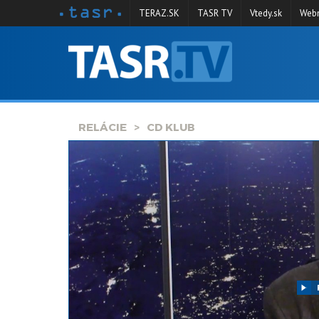
TERAZ.SK
TASR TV
Vtedy.sk
Webm
VYSIELANIE
RELÁCIE
SPRAVODAJSTVO
RELÁCIE
CD KLUB
KONTAKT
ARCHÍV