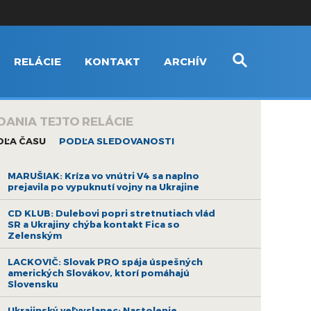
RELÁCIE
KONTAKT
ARCHÍV
DANIA TEJTO RELÁCIE
DĽA ČASU
PODĽA SLEDOVANOSTI
MARUŠIAK: Kríza vo vnútri V4 sa naplno
prejavila po vypuknutí vojny na Ukrajine
CD KLUB: Dulebovi popri stretnutiach vlád
SR a Ukrajiny chýba kontakt Fica so
Zelenským
LACKOVIČ: Slovak PRO spája úspešných
amerických Slovákov, ktorí pomáhajú
Slovensku
Ukrajinský veľvyslanec: Nastolenie