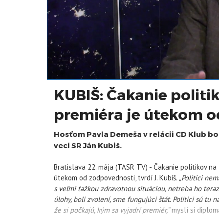
KUBIŠ: Čakanie politi
premiéra je útekom o
Hosťom Pavla Demeša v relácii CD Klub bo
vecí SR Ján Kubiš.
Bratislava 22. mája (TASR TV) - Čakanie politikov na 
útekom od zodpovednosti, tvrdí J. Kubiš.
„Politici nem
s veľmi ťažkou zdravotnou situáciou, netreba ho teraz 
úlohy, boli zvolení, sme fungujúci štát. Politici sú tu na
že si počkajú, kým sa vyjadrí premiér,“
myslí si diplom