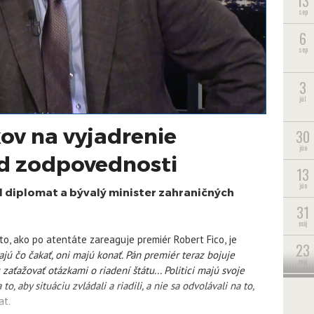
13
sep
6
sep
3
júl
kov na vyjadrenie
30
jún
d zodpovednosti
13
jún
l diplomat a bývalý minister zahraničných
31
máj
to, ako po atentáte zareaguje premiér Robert Fico, je
23
ajú čo čakať, oni majú konať. Pán premiér teraz bojuje
máj
zaťažovať otázkami o riadení štátu... Politici majú svoje
22
 to, aby situáciu zvládali a riadili, a nie sa odvolávali na to,
máj
at.