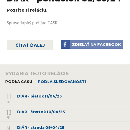
Pozrite si reláciu.
Spravodajský prehľad TASR
ZDIEĽAŤ NA FACEBOOK
ČÍTAŤ ĎALEJ
VYDANIA TEJTO RELÁCIE
PODĽA ČASU
PODĽA SLEDOVANOSTI
11
DIÁR - piatok 11/04/25
apr
10
DIÁR - štvrtok 10/04/25
apr
9
DIÁR - streda 09/04/25