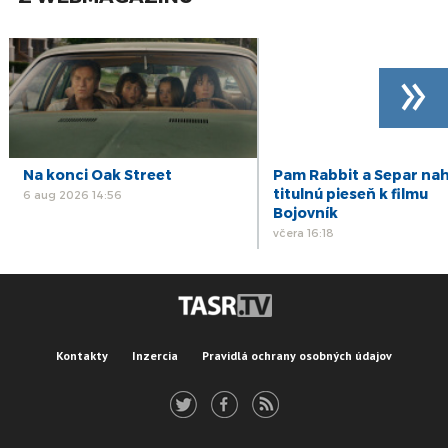
»
Na konci Oak Street
Pam Rabbit a Separ nah
titulnú pieseň k filmu
6 aug 2026 14:56
Bojovník
včera 16:18
Kontakty
Inzercia
Pravidlá ochrany osobných údajov