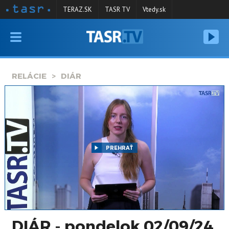
TERAZ.SK
TASR TV
Vtedy.sk
VYSIELANIE
RELÁCIE
RELÁCIE
DIÁR
SPRAVODAJSTVO
KONTAKT
ARCHÍV
PREHRAŤ
DIÁR - pondelok 02/09/24