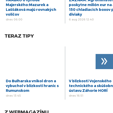
13
DIÁR - štvrtok 13/03/25
Majerského:Mazurek a
poskytne milión eur na 
mar
Laššáková majú rovnakých
150 chladiacich boxov 
voličov
diviaky
dnes 06:00
6 aug 2026 12:40
TERAZ TIPY
»
Do Bulharska vnikol dron a
V blízkosti Vojenského
vybuchol v blízkosti hraníc s
technického a skúšob
Rumunskom
ústavu Záhorie HORÍ
dnes 13:45
dnes 16:51
Z WEBMAGAZÍNU