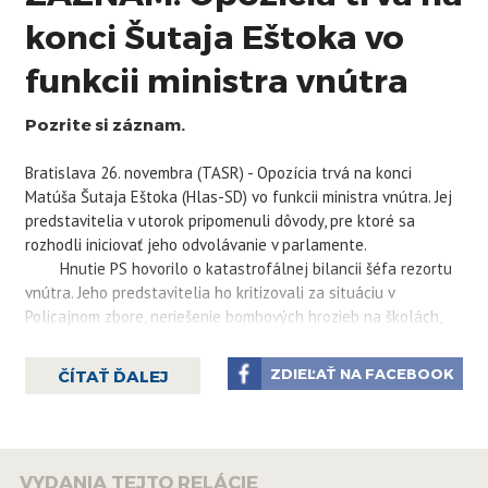
konci Šutaja Eštoka vo
funkcii ministra vnútra
Pozrite si záznam.
Bratislava 26. novembra (TASR) - Opozícia trvá na konci
Matúša Šutaja Eštoka (Hlas-SD) vo funkcii ministra vnútra. Jej
predstavitelia v utorok pripomenuli dôvody, pre ktoré sa
rozhodli iniciovať jeho odvolávanie v parlamente.
Hnutie PS hovorilo o katastrofálnej bilancii šéfa rezortu
vnútra. Jeho predstavitelia ho kritizovali za situáciu v
Policajnom zbore, neriešenie bombových hrozieb na školách,
šírenie dezinformácií počas kampane pri prezidentských
voľbách či za incident spojený s obvinením košického policajta
ZDIEĽAŤ NA FACEBOOK
ČÍTAŤ ĎALEJ
zo zabitia zaistenej osoby. "Šutaj Eštok nemal nikdy a nemá
naďalej vykonávať post ministra vnútra, lebo na to nemá ani
odborne, ani ľudsky a ani osobnostne," uviedol líder PS a
poslanec Národnej rady (NR) SR Michal Šimečka.
VYDANIA TEJTO RELÁCIE
Zotrvanie Šutaja Eštoka vo funkcii odmietli aj kresťanskí