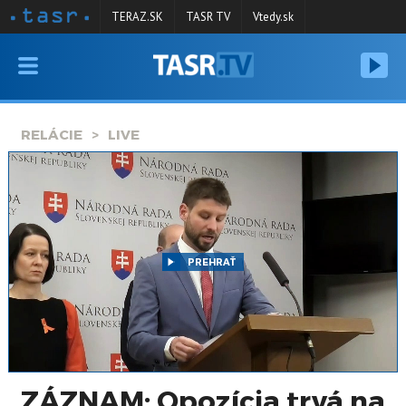
TERAZ.SK
TASR TV
Vtedy.sk
VYSIELANIE
RELÁCIE
RELÁCIE
LIVE
SPRAVODAJSTVO
KONTAKT
ARCHÍV
PREHRAŤ
ZÁZNAM: Opozícia trvá na