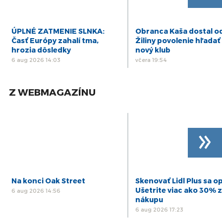
ÚPLNÉ ZATMENIE SLNKA:
Obranca Kaša dostal o
Časť Európy zahalí tma,
Žiliny povolenie hľadať 
hrozia dôsledky
nový klub
6 aug 2026 14:03
včera 19:54
Z WEBMAGAZÍNU
»
Na konci Oak Street
Skenovať Lidl Plus sa op
Ušetrite viac ako 30% z
6 aug 2026 14:56
nákupu
6 aug 2026 17:23