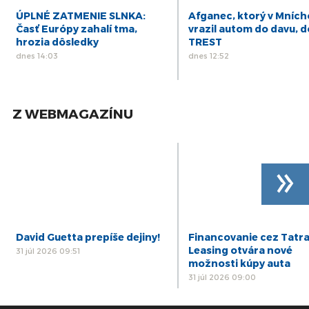
ÚPLNÉ ZATMENIE SLNKA:
Afganec, ktorý v Mníc
Časť Európy zahalí tma,
vrazil autom do davu, d
hrozia dôsledky
TREST
dnes 14:03
dnes 12:52
Z WEBMAGAZÍNU
»
David Guetta prepíše dejiny!
Financovanie cez Tatr
Leasing otvára nové
31 júl 2026 09:51
možnosti kúpy auta
31 júl 2026 09:00