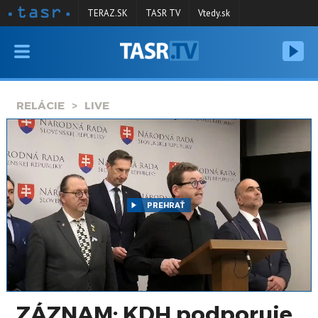
TERAZ.SK
TASR TV
Vtedy.sk
VYSIELANIE
RELÁCIE
RELÁCIE
LIVE
SPRAVODAJSTVO
KONTAKT
ARCHÍV
PREHRAŤ
ZÁZNAM: KDH podporuje