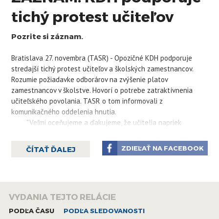
tichý protest učiteľov
Pozrite si záznam.
Bratislava 27. novembra (TASR) - Opozičné KDH podporuje
stredajší tichý protest učiteľov a školských zamestnancov.
Rozumie požiadavke odborárov na zvýšenie platov
zamestnancov v školstve. Hovorí o potrebe zatraktívnenia
učiteľského povolania. TASR o tom informovali z
komunikačného oddelenia hnutia.
"Veľmi oceňujeme a ďakujeme, že učitelia napriek
oprávnenej nespokojnosti s pomermi v školstve stoja pri
svojich deťoch a zvolili si tichú formu protestu, ktorá nebude
ZDIEĽAŤ NA FACEBOOK
ČÍTAŤ ĎALEJ
na úkor detí. Táto generácia detí už bola obeťou neprimerane
dlho zatvorených škôl počas pandémie," skonštatovali
kresťanskí demokrati v stanovisku.
V tejto súvislosti skritizovali návrh budúcoročného
VYDANIA TEJTO RELÁCIE
rozpočtu pre školstvo. "Zvýšenie rozpočtu na školstvo sa týka
pomocných profesií v školstve a súvisí aj s prechodom
PODĽA ČASU
PODĽA SLEDOVANOSTI