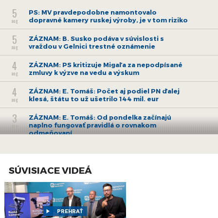
5
PS: MV pravdepodobne namontovalo
dopravné kamery ruskej výroby, je v tom riziko
aug
5
ZÁZNAM: B. Susko podáva v súvislosti s
vraždou v Gelnici trestné oznámenie
aug
4
ZÁZNAM: PS kritizuje Migaľa za nepodpísané
zmluvy k výzve na vedu a výskum
aug
4
ZÁZNAM: E. Tomáš: Počet aj podiel PN ďalej
klesá, štátu to už ušetrilo 144 mil. eur
aug
3
ZÁZNAM: E. Tomáš: Od pondelka začínajú
naplno fungovať pravidlá o rovnakom
aug
odmeňovaní
30
ZÁZNAM: Brífing Slovenského
hydrometeorologického ústavu
júl
SÚVISIACE VIDEÁ
30
ZÁZNAM: ZMOS a Zdravý vinič podpísali
memorandum o edukácii o zlatom žltnutí
júl
viniča
28
ZÁZNAM: ZMOS urobí s MV i políciou
PREHRAŤ