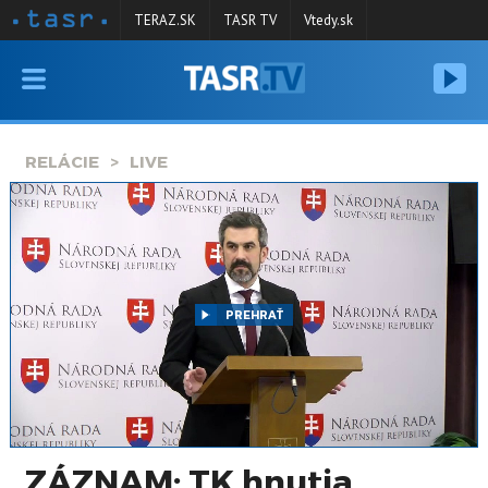
TERAZ.SK
TASR TV
Vtedy.sk
VYSIELANIE
RELÁCIE
RELÁCIE
LIVE
SPRAVODAJSTVO
KONTAKT
ARCHÍV
PREHRAŤ
ZÁZNAM: TK hnutia