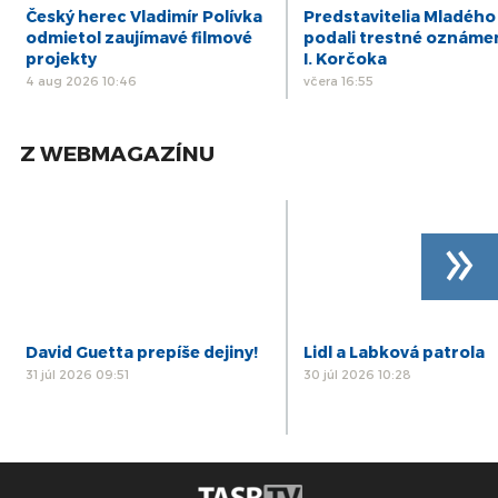
Český herec Vladimír Polívka
Predstavitelia Mladého
odmietol zaujímavé filmové
podali trestné oznáme
projekty
I. Korčoka
4 aug 2026 10:46
včera 16:55
Z WEBMAGAZÍNU
»
David Guetta prepíše dejiny!
Lidl a Labková patrola
31 júl 2026 09:51
30 júl 2026 10:28