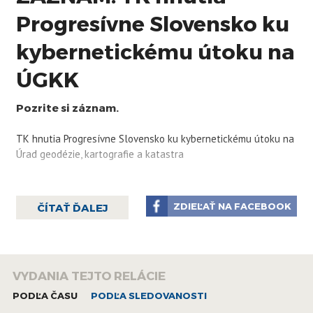
Progresívne Slovensko ku
kybernetickému útoku na
ÚGKK
Pozrite si záznam.
TK hnutia Progresívne Slovensko ku kybernetickému útoku na
Úrad geodézie, kartografie a katastra
ZDIEĽAŤ NA FACEBOOK
ČÍTAŤ ĎALEJ
VYDANIA TEJTO RELÁCIE
PODĽA ČASU
PODĽA SLEDOVANOSTI