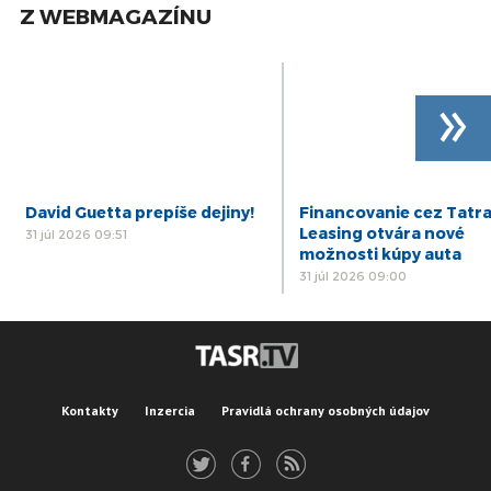
Z WEBMAGAZÍNU
»
David Guetta prepíše dejiny!
Financovanie cez Tatr
Leasing otvára nové
31 júl 2026 09:51
možnosti kúpy auta
31 júl 2026 09:00
Kontakty
Inzercia
Pravidlá ochrany osobných údajov