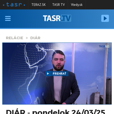
TERAZ.SK
TASR TV
Vtedy.sk
VYSIELANIE
RELÁCIE
RELÁCIE
DIÁR
SPRAVODAJSTVO
KONTAKT
ARCHÍV
PREHRAŤ
DIÁR - pondelok 24/03/25