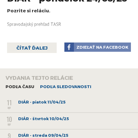
Pozrite si reláciu.
Spravodajský prehľad TASR
ZDIEĽAŤ NA FACEBOOK
ČÍTAŤ ĎALEJ
VYDANIA TEJTO RELÁCIE
PODĽA ČASU
PODĽA SLEDOVANOSTI
11
DIÁR - piatok 11/04/25
apr
10
DIÁR - štvrtok 10/04/25
apr
9
DIÁR - streda 09/04/25