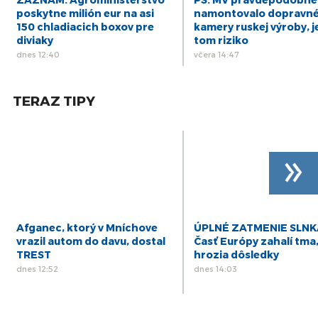
13
DIÁR - štvrtok 13/03/25
poskytne milión eur na asi
namontovalo dopravn
mar
150 chladiacich boxov pre
kamery ruskej výroby, j
diviaky
tom riziko
dnes 12:40
včera 14:47
TERAZ TIPY
»
Afganec, ktorý v Mníchove
ÚPLNÉ ZATMENIE SLNK
vrazil autom do davu, dostal
Časť Európy zahalí tma
TREST
hrozia dôsledky
dnes 12:52
dnes 14:03