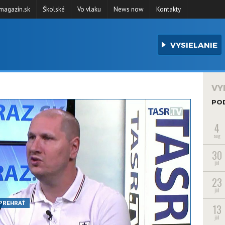
agazín.sk
Školské
Vo vlaku
News now
Kontakty
VYSIELANIE
VY
PO
4
aug
30
júl
23
júl
PREHRAŤ
13
júl