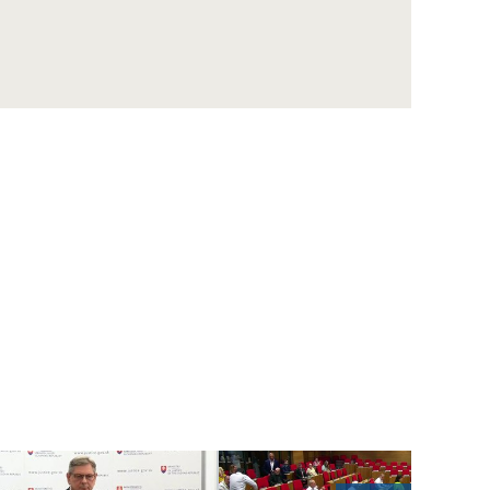
BOSMAN: ZOH boli výnimočné, teší ma náš
výsledok aj účasť
BOLVANSKÝ: V úspech sme začali veriť po
výhre nad favoritom z Belgicka
TASR vysiela na ZOH štyroch reportérov,
vychádza aj téma
KYSEĽ: Univerzitný hokej chceme zlepšovať,
Česi sú Amerikou v prášku
MADZIN: Splnený sen hrať proti takým
značkám a na takých miestach
STANKO: Chceme mať silnú a kvalitnú
padelovú reprezentáciu aj akadémiu
KVASNICOVÁ: Neviem si úplne uvedomiť
obrovskú váhu tej medaily
VAVRO: Futbalové Slovensko je príbehové a
presahuje športový rozmer