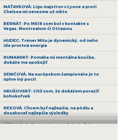
MAŤAVKOVÁ: Ligu majstrov v Lyone a proti
Chelsea mi nevezme už nikto
BERNÁT: Po MS18 som bol v kontakte s
Vegas, Montrealom či Ottawou
HUDEC: Tréner Mitu je dynamický, od neho
ide prvotná energia
RUMANSKÝ: Pomáha mi mentálna koučka,
dokáže ma upokojiť
SENIČOVÁ: Na európskom šampionáte je to
úplne iný pocit
HRUŠOVSKÝ: Cítil som, že dokážem poraziť
kohokoľvek
REXOVÁ: Chcem byť najlepšia, na pódiu a
dosahovať najlepšie výsledky
ŠČÍPOVÁ: Teší nás návrat trofeje do Šale po
16 rokoch