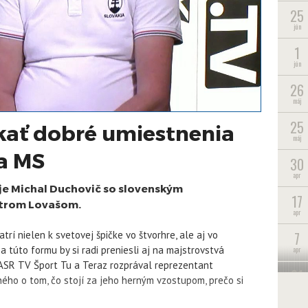
25
jún
1
jún
26
máj
25
kať dobré umiestnenia
máj
 a MS
30
apr
uje Michal Duchovič so slovenským
17
etrom Lovašom.
apr
7
rí nielen k svetovej špičke vo štvorhre, ale aj vo
 túto formu by si radi preniesli aj na majstrovstvá
apr
 TASR TV Šport Tu a Teraz rozprával reprezentant
31
ého o tom, čo stojí za jeho herným vzostupom, prečo si
mar