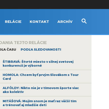
RELÁCIE
KONTAKT
ARCHÍV
DANIA TEJTO RELÁCIE
DĽA ČASU
PODĽA SLEDOVANOSTI
ŠTIBRAVÁ: Štvrté miesto v silnej svetovej
konkurencii je výborné
HOMOLA: Chcem byť prvým Slovákom s Tour
Card
ALFÖLDY: Nikto nie je v tímovom športe viac
ako kolektív
MITÁŠOVÁ: Mojím snom je mať raz väčší tím
a trénovať aj mladšie deti