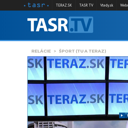
TERAZ.SK
TASR TV
Vtedy.sk
Webm
VYSIELANIE
RELÁCIE
SPRAVODAJSTVO
RELÁCIE
ŠPORT (TU A TERAZ)
KONTAKT
ARCHÍV