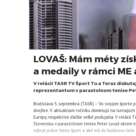
LOVAŠ: Mám méty zís
a medaily v rámci ME
V relácii TASR TV Šport Tu a Teraz diskut
reprezentantom v parastolnom tenise P
Bratislava 5. septembra (TASR) – Vo svojom športe pat
dvojhre. V aktuálnom ročníku dominujú na turnajoch a
Európy, respektíve ďalšie veľké podujatia. V relácii
Slovenska v parastolnom tenise Peter Lovaš okrem in
vybral práve tento šport a aké má do budúcna ciele.