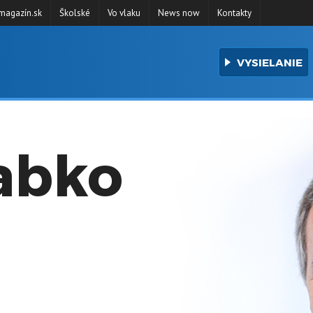
agazín.sk
Školské
Vo vlaku
News now
Kontakty
VYSIELANIE
rabko