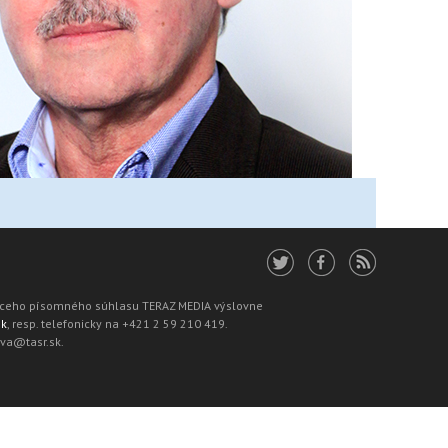
júceho písomného súhlasu TERAZ MEDIA výslovne
sk
, resp. telefonicky na +421 2 59 210 419.
ava@tasr.sk.