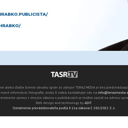
RABKO.PUBLICISTA/
HRABKO/
ie alebo ďalšie šírenie obsahu správ zo zdrojov TERAZ MEDIA je bez predchádza
mavé informácie, fotografie, zvuky či videá, kontaktujte nás na
info@terazmedia.
verejnenie opravy v zmysle zákona o publikáciách je možné zaslať na adresu opr
Web design and technology by
ADIT
.
Oznámenie prevádzkovateľa podľa § 11a zákona č. 265/2022 Z. z.