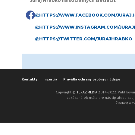
Juraj Hrabko na sociálnych sietiach:
@HTTPS://WWW.FACEBOOK.COM/JURAJ.H
@HTTPS://WWW.INSTAGRAM.COM/JURAJ
@HTTPS://TWITTER.COM/JURAJHRABKO
Kontakty
Inzercia
Pravidlá ochrany osobných údajov
Copyright ©
TERAZ MEDIA
2014-2022. Publikovan
zakázané. Ak máte pre nás tip alebo zaují
Žiadosť o z