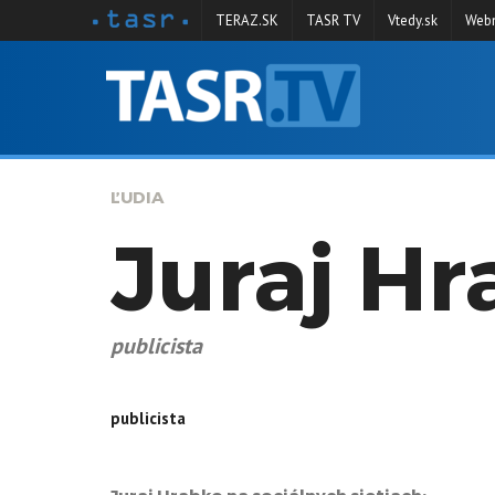
TERAZ.SK
TASR TV
Vtedy.sk
Webm
VYSIELANIE
RELÁCIE
SPRAVODAJSTVO
ĽUDIA
KONTAKT
Juraj H
Moderator Juraj Hrabko
ARCHÍV
publicista
publicista