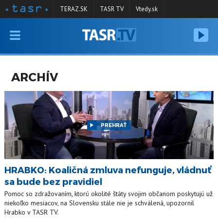
TERAZ.SK
TASR TV
Vtedy.sk
VYSIELANIE
RELÁCIE
ARCHÍV
SPRAVODAJSTVO
KONTAKT
ARCHÍV
PREHRAŤ
HRABKO: Koaličná zmluva nefunguje, vládnuť
sa bude bez pravidiel
Pomoc so zdražovaním, ktorú okolité štáty svojim občanom poskytujú už
niekoľko mesiacov, na Slovensku stále nie je schválená, upozornil
Hrabko v TASR TV.