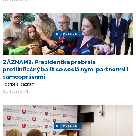
PREHRAŤ
ZÁZNAM2: Prezidentka prebrala
protiinflačný balík so sociálnymi partnermi i
samosprávami
Pozrite si záznam.
6 JÚN 2022 17:44
PREHRAŤ