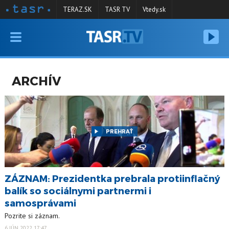
TERAZ.SK
TASR TV
Vtedy.sk
VYSIELANIE
RELÁCIE
ARCHÍV
SPRAVODAJSTVO
KONTAKT
ARCHÍV
PREHRAŤ
ZÁZNAM: Prezidentka prebrala protiinflačný
balík so sociálnymi partnermi i
samosprávami
Pozrite si záznam.
6 JÚN 2022 17:47