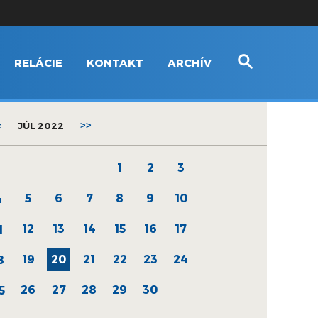
RELÁCIE
KONTAKT
ARCHÍV
<
JÚL 2022
>>
1
2
3
5
6
7
8
9
10
4
12
13
14
15
16
17
1
19
20
21
22
23
24
8
26
27
28
29
30
5