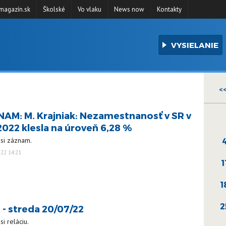
agazín.sk
Školské
Vo vlaku
News now
Kontakty
VYSIELANIE
<
AM: M. Krajniak: Nezamestnanosť v SR v
 2022 klesla na úroveň 6,28 %
 si záznam.
022 14:21
1
1
2
 - streda 20/07/22
si reláciu.