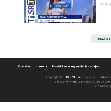
20 JÚL 2
PREHRAŤ
NAČÍT
Kontakty
Inzercia
Pravidlá ochrany osobných údajov
Copyright ©
TERAZ MEDIA
2014-2022. Publikovan
zakázané. Ak máte pre nás tip alebo zaují
Žiadosť o z