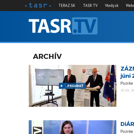
TERAZ.SK
TASR TV
Vtedy.sk
Webm
VYSIELANIE
RELÁCIE
SPRAVODAJSTVO
ARCHÍV
KONTAKT
ZÁZN
ARCHÍV
júni
Pozrite
PREHRAŤ
20 JÚL 2
DiÁR
Pozrite 