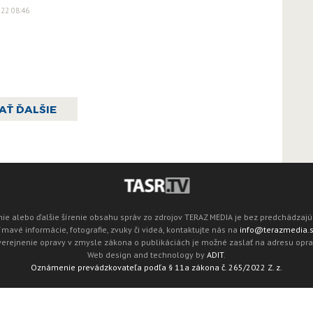
022 08:46
AŤ ĎALŠIE
ie alebo ďalšie šírenie obsahu správ zo zdrojov TERAZ MEDIA je bez predchádza
mavé informácie, fotografie, zvuky či videá, kontaktujte nás na
info@terazmedia.
verejnenie opravy v zmysle zákona o publikáciách je možné zaslať na adresu opr
Web design and technology by
ADIT
.
Oznámenie prevádzkovateľa podľa § 11a zákona č. 265/2022 Z. z.