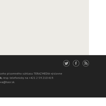
júceho písomného súhlasu TERAZ MEDIA výslovne
sk
, resp. telefonicky na +421 2 59 210 419.
ava@tasr.sk.