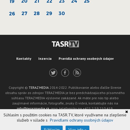
20
21
22
23
24
25
19
27
28
29
30
26
Kontakty
Inzercia
Pravidlá ochrany osobných údajov
Copyright ©
TERAZ MEDIA
2014-2022. Publikovanie alebo ďalšie šírenie
obsahu správ zo zdrojov TERAZ MEDIA je bez predchádzajúceho písomného
súhlasu TERAZ MEDIA výslovne zakázané. Ak máte pre nás tip alebo
zaujímavé informácie, fotografie, zvuky či videá, kontaktujte nás na
info@terazmedia.sk
, resp. telefonicky na +421 2 59 210 419.
✖
Žiadosť o zverejnenie opravy v zmysle zákona o publikáciách je možné zaslať
Súhlasím s použitím cookies na TASR.TV, ktoré využívame na zlepšenie
na adresu oprava@tasr.sk.
služieb v súlade s
Pravidlami ochrany osobných údajov
Web design and technology by
ADIT
.
Oznámenie prevádzkovateľa podľa § 11a zákona č. 265/2022 Z. z.
Súhlasím
Viac info »