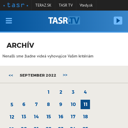
TERAZ.SK
TASR TV
Vtedy.sk
VYSIELANIE
RELÁCIE
ARCHÍV
SPRAVODAJSTVO
Nenašli sme žiadne videá vyhovujúce Vašim kritériám
KONTAKT
ARCHÍV
<<
SEPTEMBER 2022
>>
1
2
3
4
6
7
8
9
10
11
5
13
14
15
16
17
18
12