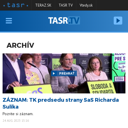
TERAZ.SK
TASR TV
Vtedy.sk
VYSIELANIE
RELÁCIE
ARCHÍV
SPRAVODAJSTVO
KONTAKT
ARCHÍV
PREHRAŤ
ZÁZNAM: TK predsedu strany SaS Richarda
Sulíka
Pozrite si záznam.
24 AUG 2023 15:16