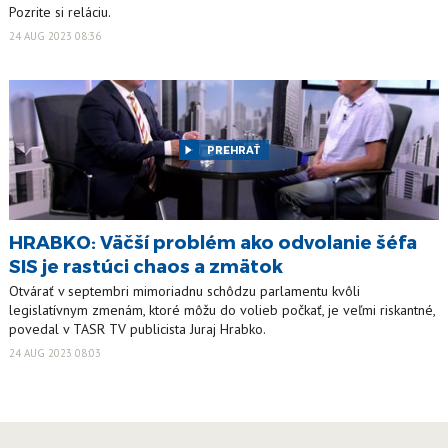
Pozrite si reláciu.
24 AUG 2023 08:36
PREHRAŤ
HRABKO: Väčší problém ako odvolanie šéfa
SIS je rastúci chaos a zmätok
Otvárať v septembri mimoriadnu schôdzu parlamentu kvôli
legislatívnym zmenám, ktoré môžu do volieb počkať, je veľmi riskantné,
povedal v TASR TV publicista Juraj Hrabko.
24 AUG 2023 08:03