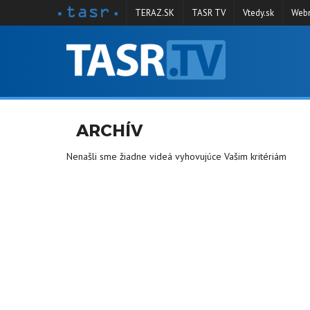
TERAZ.SK
TASR TV
Vtedy.sk
Webm
VYSIELANIE
RELÁCIE
SPRAVODAJSTVO
ARCHÍV
KONTAKT
Nenašli sme žiadne videá vyhovujúce Vašim kritériám
ARCHÍV