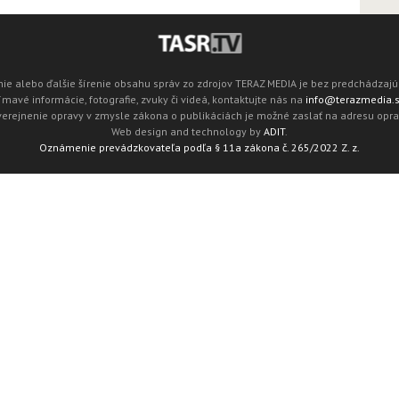
ie alebo ďalšie šírenie obsahu správ zo zdrojov TERAZ MEDIA je bez predchádza
mavé informácie, fotografie, zvuky či videá, kontaktujte nás na
info@terazmedia.
verejnenie opravy v zmysle zákona o publikáciách je možné zaslať na adresu opr
Web design and technology by
ADIT
.
Oznámenie prevádzkovateľa podľa § 11a zákona č. 265/2022 Z. z.