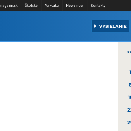
agazín.sk
Školské
Vo vlaku
News now
Kontakty
VYSIELANIE
<
1
2
2