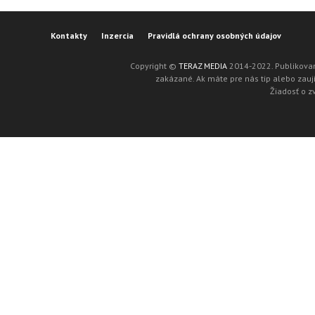
Kontakty
Inzercia
Pravidlá ochrany osobných údajov
Copyright ©
TERAZ MEDIA
2014-2022. Publikovan
zakázané. Ak máte pre nás tip alebo zaují
Žiadosť o z