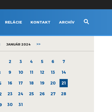
RELÁCIE
KONTAKT
ARCHÍV
<
JANUÁR 2024
>>
2
3
4
5
6
7
1
9
10
11
12
13
14
8
16
17
18
19
20
21
5
23
24
25
26
27
28
2
30
31
9