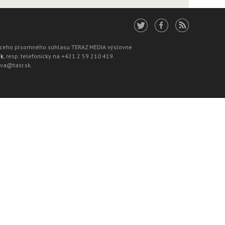
júceho písomného súhlasu TERAZ MEDIA výslovne
sk
, resp. telefonicky na +421 2 59 210 419.
ava@tasr.sk.