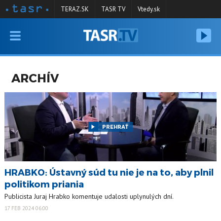
TERAZ.SK
TASR TV
Vtedy.sk
VYSIELANIE
RELÁCIE
ARCHÍV
SPRAVODAJSTVO
KONTAKT
ARCHÍV
PREHRAŤ
HRABKO: Ústavný súd tu nie je na to, aby plnil
politikom priania
Publicista Juraj Hrabko komentuje udalosti uplynulých dní.
17 FEB 2024 06:00