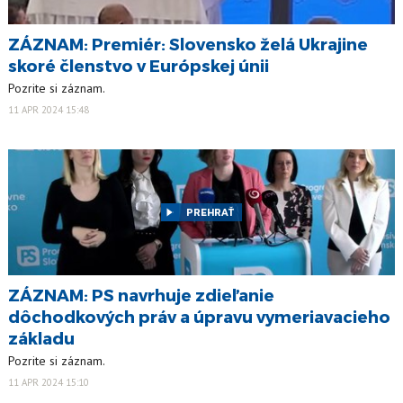
ZÁZNAM: Premiér: Slovensko želá Ukrajine
skoré členstvo v Európskej únii
Pozrite si záznam.
11 APR 2024 15:48
PREHRAŤ
ZÁZNAM: PS navrhuje zdieľanie
dôchodkových práv a úpravu vymeriavacieho
základu
Pozrite si záznam.
11 APR 2024 15:10