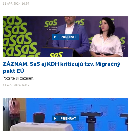
11 APR 2024 16:29
PREHRAŤ
ZÁZNAM: SaS aj KDH kritizujú tzv. Migračný
pakt EÚ
Pozrite si záznam.
11 APR 2024 16:03
PREHRAŤ