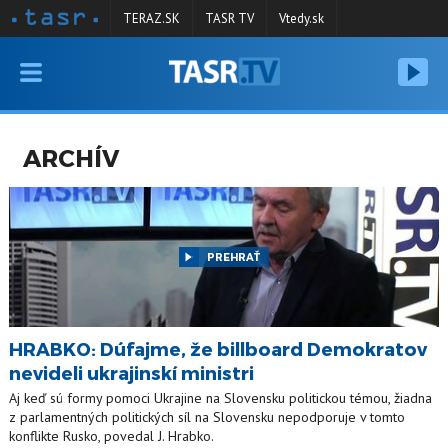
TERAZ.SK
TASR TV
Vtedy.sk
VYSIELANIE
RELÁCIE
ARCHÍV
SPRAVODAJSTVO
KONTAKT
ARCHÍV
PREHRAŤ
HRABKO: Dúfajme, že billboard Demokratov
nevideli ukrajinskí ministri
Aj keď sú formy pomoci Ukrajine na Slovensku politickou témou, žiadna
z parlamentných politických síl na Slovensku nepodporuje v tomto
konflikte Rusko, povedal J. Hrabko.