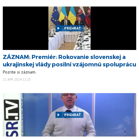
PREHRAŤ
ZÁZNAM: Premiér: Rokovanie slovenskej a
ukrajinskej vlády posilní vzájomnú spoluprácu
Pozrite si záznam.
11 APR 2024 11:15
PREHRAŤ