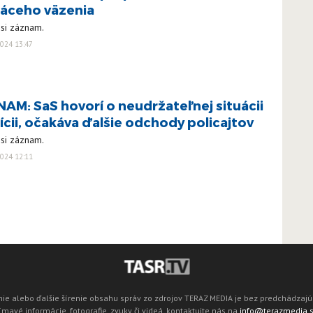
áceho väzenia
 si záznam.
024 13:47
AM: SaS hovorí o neudržateľnej situácii
lícii, očakáva ďalšie odchody policajtov
 si záznam.
024 12:11
ie alebo ďalšie šírenie obsahu správ zo zdrojov TERAZ MEDIA je bez predchádza
mavé informácie, fotografie, zvuky či videá, kontaktujte nás na
info@terazmedia.