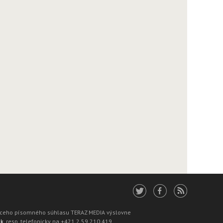
júceho písomného súhlasu TERAZ MEDIA výslovne
sk
, resp. telefonicky na +421 2 59 210 419.