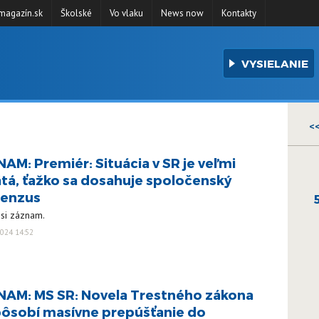
agazín.sk
Školské
Vo vlaku
News now
Kontakty
VYSIELANIE
<
AM: Premiér: Situácia v SR je veľmi
tá, ťažko sa dosahuje spoločenský
senzus
 si záznam.
024 14:52
AM: MS SR: Novela Trestného zákona
ôsobí masívne prepúšťanie do