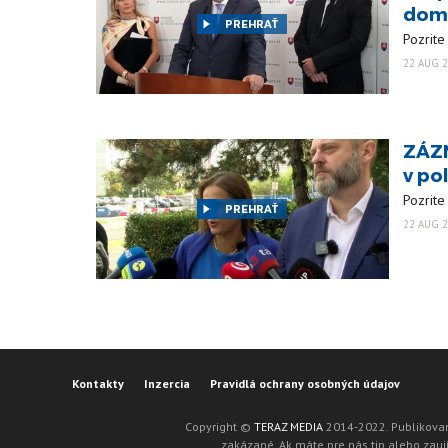
dom
PREHRAŤ
Pozrite
22 AUG 2
ZÁZN
v po
Pozrite
PREHRAŤ
22 AUG 2
Kontakty
Inzercia
Pravidlá ochrany osobných údajov
Copyright ©
TERAZ MEDIA
2014-2022. Publikovan
zakázané. Ak máte pre nás tip alebo zaují