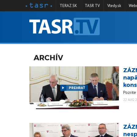
TERAZ.SK
TASR TV
Vtedy.sk
Webm
VYSIELANIE
RELÁCIE
SPRAVODAJSTVO
ARCHÍV
KONTAKT
ZÁZN
ARCHÍV
napä
kon
PREHRAŤ
Pozrite
22 AUG 2
ZÁZN
nesp