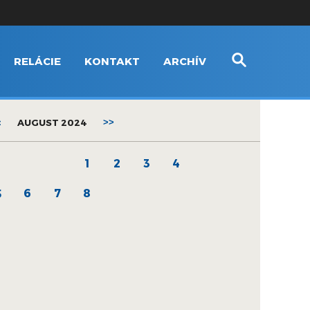
RELÁCIE
KONTAKT
ARCHÍV
<
AUGUST 2024
>>
1
2
3
4
6
7
8
5