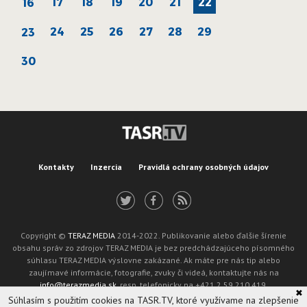
17
18
19
20
21
22
16
24
25
26
27
28
29
23
30
Kontakty
Inzercia
Pravidlá ochrany osobných údajov
Copyright ©
TERAZ MEDIA
2014-2022. Publikovanie alebo ďalšie šírenie
obsahu správ zo zdrojov TERAZ MEDIA je bez predchádzajúceho písomného
súhlasu TERAZ MEDIA výslovne zakázané. Ak máte pre nás tip alebo
zaujímavé informácie, fotografie, zvuky či videá, kontaktujte nás na
info@terazmedia.sk
, resp. telefonicky na +421 2 59 210 419.
✖
Žiadosť o zverejnenie opravy v zmysle zákona o publikáciách je možné zaslať
Súhlasím s použitím cookies na TASR.TV, ktoré využívame na zlepšenie