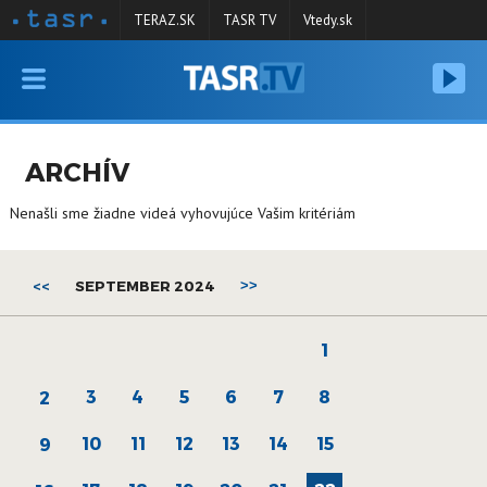
TERAZ.SK
TASR TV
Vtedy.sk
VYSIELANIE
RELÁCIE
ARCHÍV
SPRAVODAJSTVO
Nenašli sme žiadne videá vyhovujúce Vašim kritériám
KONTAKT
ARCHÍV
<<
SEPTEMBER 2024
>>
1
3
4
5
6
7
8
2
10
11
12
13
14
15
9