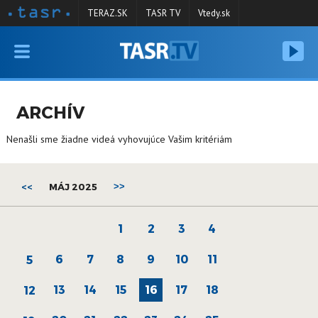
TERAZ.SK
TASR TV
Vtedy.sk
VYSIELANIE
RELÁCIE
ARCHÍV
SPRAVODAJSTVO
Nenašli sme žiadne videá vyhovujúce Vašim kritériám
KONTAKT
ARCHÍV
<<
MÁJ 2025
>>
1
2
3
4
6
7
8
9
10
11
5
13
14
15
16
17
18
12