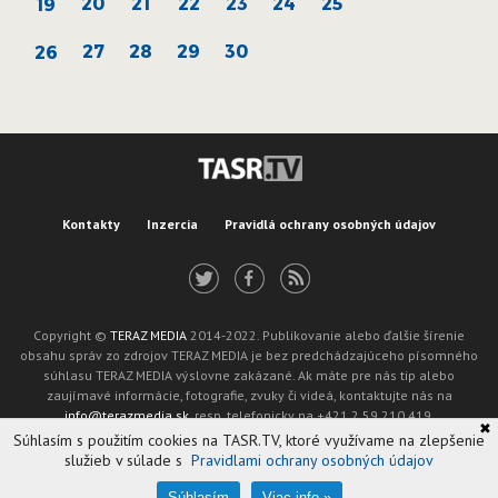
20
21
22
23
24
25
19
27
28
29
30
26
Kontakty
Inzercia
Pravidlá ochrany osobných údajov
Copyright ©
TERAZ MEDIA
2014-2022. Publikovanie alebo ďalšie šírenie
obsahu správ zo zdrojov TERAZ MEDIA je bez predchádzajúceho písomného
súhlasu TERAZ MEDIA výslovne zakázané. Ak máte pre nás tip alebo
zaujímavé informácie, fotografie, zvuky či videá, kontaktujte nás na
info@terazmedia.sk
, resp. telefonicky na +421 2 59 210 419.
✖
Žiadosť o zverejnenie opravy v zmysle zákona o publikáciách je možné zaslať
Súhlasím s použitím cookies na TASR.TV, ktoré využívame na zlepšenie
na adresu oprava@tasr.sk.
služieb v súlade s
Pravidlami ochrany osobných údajov
Web design and technology by
ADIT
.
Oznámenie prevádzkovateľa podľa § 11a zákona č. 265/2022 Z. z.
Súhlasím
Viac info »