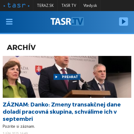
TERAZ.SK
TASR TV
Vtedy.sk
VYSIELANIE
RELÁCIE
ARCHÍV
SPRAVODAJSTVO
KONTAKT
ARCHÍV
PREHRAŤ
ZÁZNAM: Danko: Zmeny transakčnej dane
doladí pracovná skupina, schválime ich v
septembri
Pozrite si záznam.
3 JÚN 2025 16:49