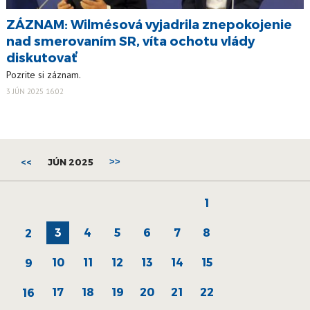
ZÁZNAM: Wilmésová vyjadrila znepokojenie
nad smerovaním SR, víta ochotu vlády
diskutovať
Pozrite si záznam.
3 JÚN 2025 16:02
<<
JÚN 2025
>>
1
3
4
5
6
7
8
2
10
11
12
13
14
15
9
17
18
19
20
21
22
16