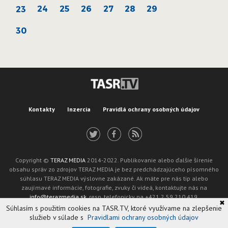
24
25
26
27
28
29
23
30
Kontakty
Inzercia
Pravidlá ochrany osobných údajov
Copyright ©
TERAZ MEDIA
2014-2022. Publikovanie alebo ďalšie šírenie
obsahu správ zo zdrojov TERAZ MEDIA je bez predchádzajúceho písomného
súhlasu TERAZ MEDIA výslovne zakázané. Ak máte pre nás tip alebo
zaujímavé informácie, fotografie, zvuky či videá, kontaktujte nás na
info@terazmedia.sk
, resp. telefonicky na +421 2 59 210 419.
✖
Žiadosť o zverejnenie opravy v zmysle zákona o publikáciách je možné zaslať
Súhlasím s použitím cookies na TASR.TV, ktoré využívame na zlepšenie
na adresu oprava@tasr.sk.
služieb v súlade s
Pravidlami ochrany osobných údajov
Web design and technology by
ADIT
.