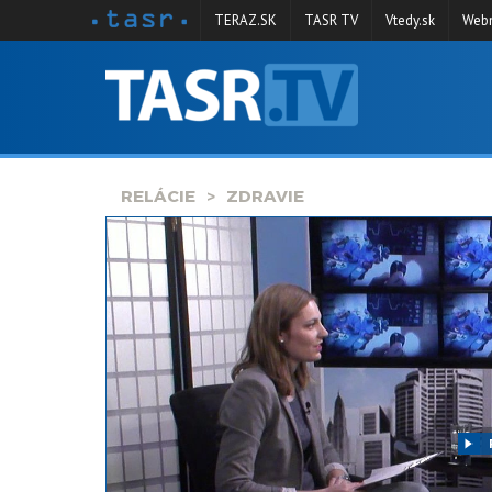
TERAZ.SK
TASR TV
Vtedy.sk
Webm
VYSIELANIE
RELÁCIE
SPRAVODAJSTVO
RELÁCIE
ZDRAVIE
KONTAKT
ARCHÍV