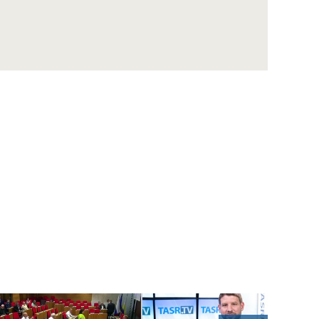
PITEKOVÁ: Fekálna mikrobiálna
transplantácia vyžaduje od darcu celibát
M. NOSÁĽ: S vrodenou chybou srdca sa u
nás rodí takmer 500 detí ročne
I. BARÁK: Zo sekvencie DNA nezistíte len
možné choroby, ale aj váš pôvod či možný
talent
J. HEDERA: Plastické operácie sa robia už
trojmesačným kojencom
M. Zábranská: Človek si nemusí všimnúť, že
nepočuje na jedno ucho
M. Janík: Zúženie priedušnice sa niekedy
zamieňa s astmou
ŠELC: Silymarín nás neuchráni od cirhózy, ak
neprestaneme piť alkohol
JUROVÝCH: Na prevenciu chodí oveľa viac
detí ako dospelých poistencov