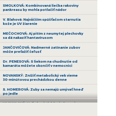
SMOLKOVÁ: Kombinovaná liečba rakoviny
pankreasu by mohla potlačiť nádor
V. Blahová: Najväčším spúšťačom starnutia
kože je UV žiarenie
MEČOCHOVÁ: Aj pitím z neumytej plechovky
sa dá nakaziť hantavírusom
JANČOVIČOVÁ: Nadmerné zatínanie zubov
môže preťažiť čeľusť
Dr. PENESOVÁ: S liekom na chudnutie od
kamaráta môžete skončiť v nemocnici
NOVANSKÝ: Znížiť metabolický vek vieme
30-minútovou prechádzkou denne
S. HOMEROVÁ: Zuby sa nemajú umývať hneď
po jedle
VACHULOVÁ: Neliečený tlak krvi ohrozuje
zdravie srdca, ale aj erekciu