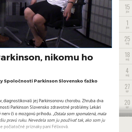
15
jún
1
jún
25
máj
18
Parkinson, nikomu ho
máj
4
máj
y Spoločnosti Parkinson Slovensko ťažko
27
apr
20
v, diagnostikovali jej Parkinsonovu chorobu. Zhruba dva
nosti Parkinson Slovensko zdravotné problémy. Lekári
apr
tý nerv či o mozgovú príhodu.
„Ostala som spomalená, mala
13
iu pravú ruku. Nevedela som ju používať tak, ako som ju
apr
e počiatočné príznaky pani Félixová.