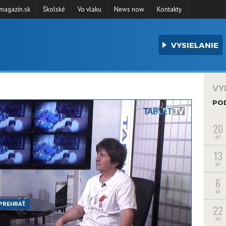
agazín.sk
Školské
Vo vlaku
News now
Kontakty
VYSIELANIE
VY
PO
20
júl
13
júl
6
júl
PREHRAŤ
22
jún