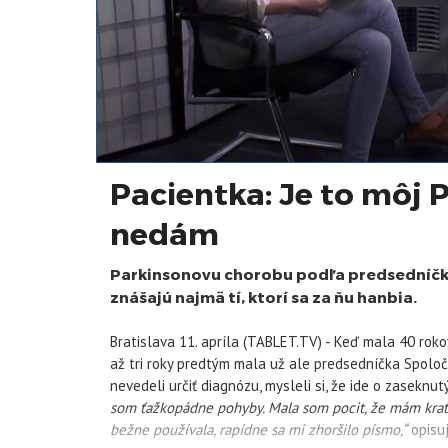
Pacientka: Je to môj 
nedám
Parkinsonovu chorobu podľa predsedníčk
znášajú najmä tí, ktorí sa za ňu hanbia.
Bratislava 11. apríla (TABLET.TV) - Keď mala 40 roko
až tri roky predtým mala už ale predsedníčka Spoloč
nevedeli určiť diagnózu, mysleli si, že ide o zaseknu
som ťažkopádne pohyby. Mala som pocit, že mám kratš
bežne používala, rapídne sa mi zhoršilo písmo,“
opisuj