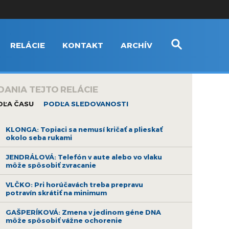
RELÁCIE
KONTAKT
ARCHÍV
DANIA TEJTO RELÁCIE
DĽA ČASU
PODĽA SLEDOVANOSTI
KLONGA: Topiaci sa nemusí kričať a plieskať
okolo seba rukami
JENDRÁLOVÁ: Telefón v aute alebo vo vlaku
môže spôsobiť zvracanie
VLČKO: Pri horúčavách treba prepravu
potravín skrátiť na minimum
GAŠPERÍKOVÁ: Zmena v jedinom géne DNA
môže spôsobiť vážne ochorenie