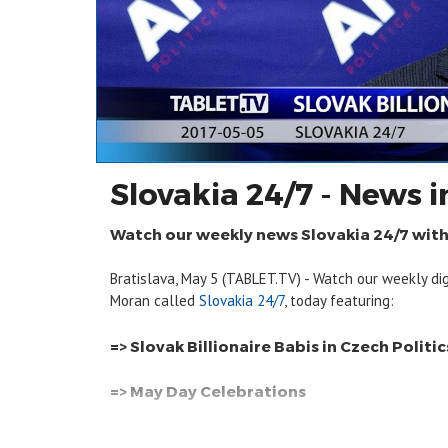
Slovakia 24/7 - News i
Watch our weekly news Slovakia 24/7 with
Bratislava, May 5 (TABLET.TV) - Watch our weekly di
Moran called
Slovakia 24/7
, today featuring:
=> Slovak Billionaire Babis in Czech Politic
=> May Day Celebrations
=> Retro May Day