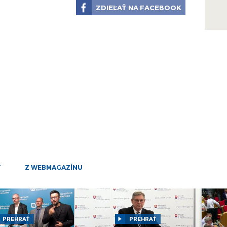
20
ZDIEĽAŤ NA FACEBOOK
dec
13
dec
6
dec
29
nov
22
nov
15
nov
8
Y
Z WEBMAGAZÍNU
nov
31
okt
PREHRAŤ
PREHRAŤ