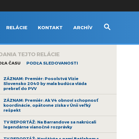
RELÁCIE
KONTAKT
ARCHÍV
DANIA TEJTO RELÁCIE
DĽA ČASU
PODĽA SLEDOVANOSTI
ZÁZNAM: Premiér: Posolstvá Vízie
Slovensko 2040 by mala budúca vláda
prebrať do PVV
ZÁZNAM: Premiér: Ak V4 obnoví schopnosť
koordinácie, opätovne získa v Únii veľký
rešpekt
TV REPORTÁŽ: Na Barrandove sa nakrúcali
legendárne vianočné rozprávky
TV REPORTÁŽ: Navštívte s nami Betlehem s