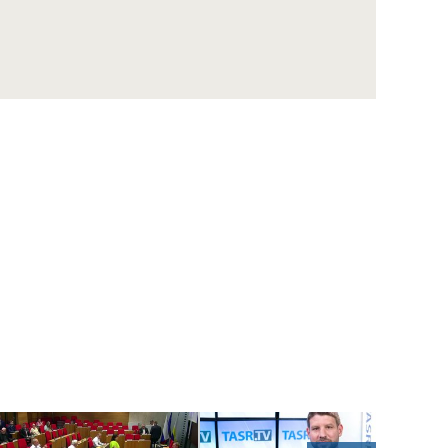
Eurokomisárka V. Jourová: Rómske deti by
mali mať rovnaké šance pre kvalitný život
Prezident A. Kiska rokoval s európskou
komisárkou V. Jourovou
D. SAKOVÁ: Tibor Gašpar končí ku
dnešnému dňu vo funkcii
VECLOVÁ o Košiciach v roku 1945: Preboha,
to je na konci sveta
SSS oslávil výročia LT a Dotykov, známy je aj
laureát Ceny Rudolfa Fabryho
NESROVNAL: Vďaka parkovacej politike
bude v rozpočte Bratislavy o desiatky
miliónov viac
MIKA: Bratislava môže čerpať desať až 100-
miliónové dotácie na dopravu
VALLO: Policajná stanica na Obchodnej ulici
a metro s nulovou šancou