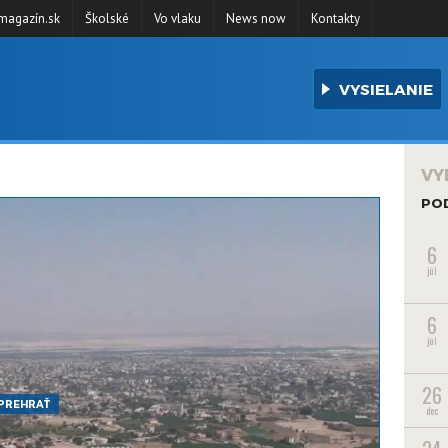
agazín.sk
Školské
Vo vlaku
News now
Kontakty
VYSIELANIE
VY
PO
6
júl
6
júl
26
PREHRAŤ
dec