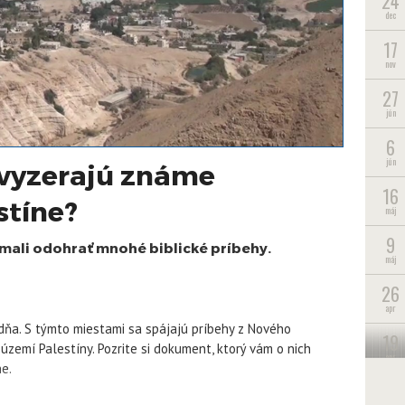
24
dec
17
nov
27
jún
6
jún
vyzerajú známe
16
stíne?
máj
9
mali odohrať mnohé biblické príbehy.
máj
26
apr
dňa. S týmto miestami sa spájajú príbehy z Nového
19
území Palestíny. Pozrite si dokument, ktorý vám o nich
apr
ne.
1