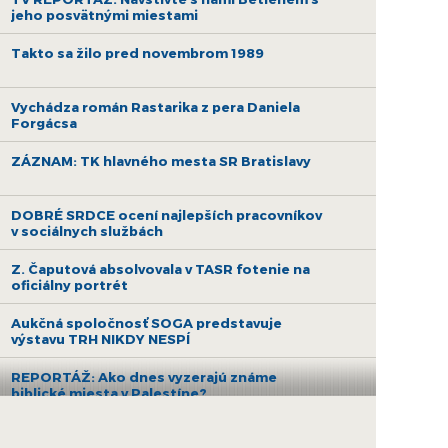
jeho posvätnými miestami
Takto sa žilo pred novembrom 1989
Vychádza román Rastarika z pera Daniela
Forgácsa
ZÁZNAM: TK hlavného mesta SR Bratislavy
DOBRÉ SRDCE ocení najlepších pracovníkov
v sociálnych službách
Z. Čaputová absolvovala v TASR fotenie na
oficiálny portrét
Aukčná spoločnosť SOGA predstavuje
výstavu TRH NIKDY NESPÍ
REPORTÁŽ: Ako dnes vyzerajú známe
biblické miesta v Palestíne?
Galéria Poliankovo vo Vysokých Tatrách je v
strednej Európe unikátom