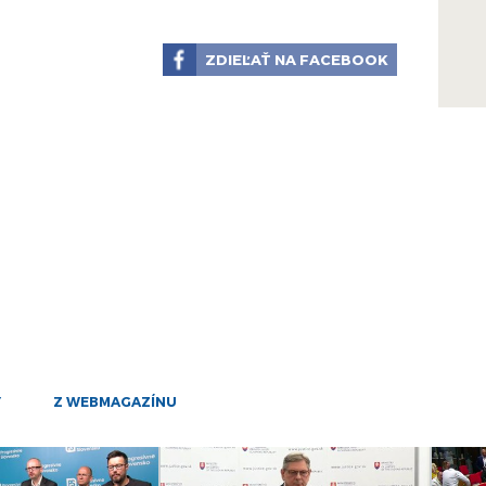
mar
1
ZDIEĽAŤ NA FACEBOOK
mar
1
mar
31
jan
30
jan
10
dec
6
nov
Y
Z WEBMAGAZÍNU
6
nov
6