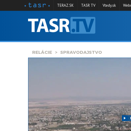
TERAZ.SK
TASR TV
Vtedy.sk
Webm
VYSIELANIE
RELÁCIE
SPRAVODAJSTVO
RELÁCIE
SPRAVODAJSTVO
KONTAKT
ARCHÍV