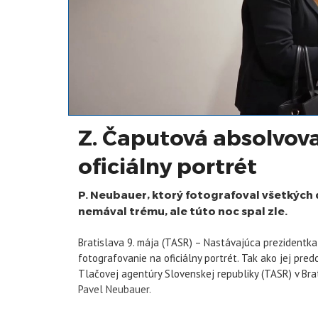
Z. Čaputová absolvova
oficiálny portrét
P. Neubauer, ktorý fotografoval všetkých 
nemával trému, ale túto noc spal zle.
Bratislava 9. mája (TASR) – Nastávajúca prezidentk
fotografovanie na oficiálny portrét. Tak ako jej pred
Tlačovej agentúry Slovenskej republiky (TASR) v Bra
Pavel Neubauer.