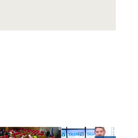
Eurokomisárka V. Jourová: Rómske deti by
mali mať rovnaké šance pre kvalitný život
Prezident A. Kiska rokoval s európskou
komisárkou V. Jourovou
D. SAKOVÁ: Tibor Gašpar končí ku
dnešnému dňu vo funkcii
VECLOVÁ o Košiciach v roku 1945: Preboha,
to je na konci sveta
SSS oslávil výročia LT a Dotykov, známy je aj
laureát Ceny Rudolfa Fabryho
NESROVNAL: Vďaka parkovacej politike
bude v rozpočte Bratislavy o desiatky
miliónov viac
MIKA: Bratislava môže čerpať desať až 100-
miliónové dotácie na dopravu
VALLO: Policajná stanica na Obchodnej ulici
a metro s nulovou šancou