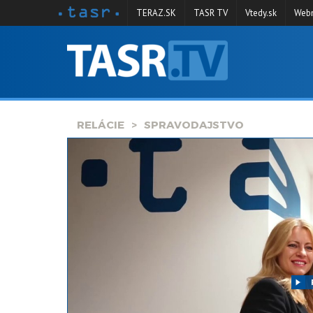
TERAZ.SK
TASR TV
Vtedy.sk
Webm
VYSIELANIE
RELÁCIE
SPRAVODAJSTVO
RELÁCIE
SPRAVODAJSTVO
KONTAKT
ARCHÍV