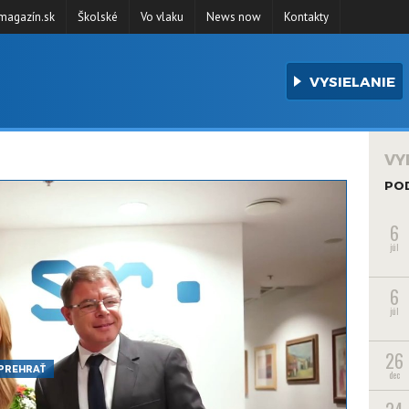
agazín.sk
Školské
Vo vlaku
News now
Kontakty
VYSIELANIE
VY
PO
6
júl
6
júl
26
PREHRAŤ
dec