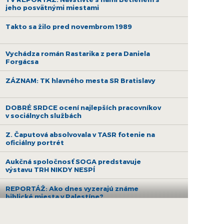
jeho posvätnými miestami
Takto sa žilo pred novembrom 1989
Vychádza román Rastarika z pera Daniela
Forgácsa
ZÁZNAM: TK hlavného mesta SR Bratislavy
DOBRÉ SRDCE ocení najlepších pracovníkov
v sociálnych službách
Z. Čaputová absolvovala v TASR fotenie na
oficiálny portrét
Aukčná spoločnosť SOGA predstavuje
výstavu TRH NIKDY NESPÍ
REPORTÁŽ: Ako dnes vyzerajú známe
biblické miesta v Palestíne?
Galéria Poliankovo vo Vysokých Tatrách je v
strednej Európe unikátom