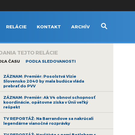
RELÁCIE
KONTAKT
ARCHÍV
DANIA TEJTO RELÁCIE
DĽA ČASU
PODĽA SLEDOVANOSTI
ZÁZNAM: Premiér: Posolstvá Vízie
Slovensko 2040 by mala budúca vláda
prebrať do PVV
ZÁZNAM: Premiér: Ak V4 obnoví schopnosť
koordinácie, opätovne získa v Únii veľký
rešpekt
TV REPORTÁŽ: Na Barrandove sa nakrúcali
legendárne vianočné rozprávky
TV REPORTÁŽ: Navštívte s nami Betlehem s