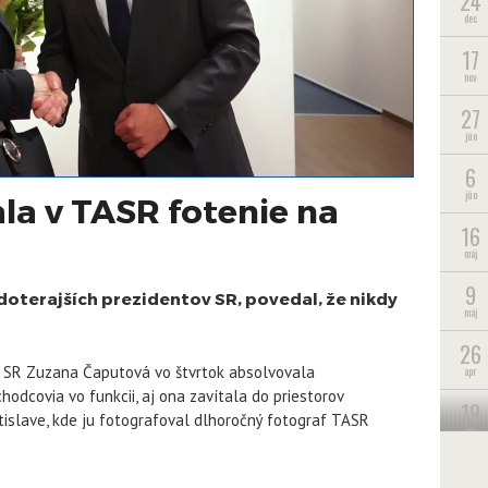
24
dec
17
nov
27
jún
6
jún
la v TASR fotenie na
16
máj
9
doterajších prezidentov SR, povedal, že nikdy
máj
26
a SR Zuzana Čaputová vo štvrtok absolvovala
apr
chodcovia vo funkcii, aj ona zavítala do priestorov
19
tislave, kde ju fotografoval dlhoročný fotograf TASR
apr
1