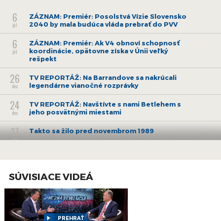
6
ZÁZNAM: Premiér: Posolstvá Vízie Slovensko
2040 by mala budúca vláda prebrať do PVV
júl
6
ZÁZNAM: Premiér: Ak V4 obnoví schopnosť
koordinácie, opätovne získa v Únii veľký
júl
rešpekt
26
TV REPORTÁŽ: Na Barrandove sa nakrúcali
legendárne vianočné rozprávky
dec
24
TV REPORTÁŽ: Navštívte s nami Betlehem s
jeho posvätnými miestami
dec
17
Takto sa žilo pred novembrom 1989
nov
27
Vychádza román Rastarika z pera Daniela
Forgácsa
jún
SÚVISIACE VIDEÁ
6
ZÁZNAM: TK hlavného mesta SR Bratislavy
jún
16
DOBRÉ SRDCE ocení najlepších pracovníkov v
sociálnych službách
PREHRAŤ
máj