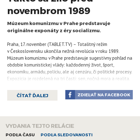
novembrom 1989
Múzeum komunizmu v Prahe predstavuje
originálne exponáty z éry socializmu.
Praha, 17. november (TABLET.TV) – Totalitný režim
v Československu ukončila nežná revolúcia v roku 1989.
Múzeum komunizmu v Prahe predstavuje sugestívny pohľad na
obdobie komunistickej vlády: každodenný život, šport,
ekonomiku, armádu, políciu, ale aj cenzúru, či politické procesy.
Expozícia je rozdelená na tri časti: sen, nočná mora a realita.
Pozrite sa, ako vyzerá vnútri.
ZDIEĽAŤ NA FACEBOOK
ČÍTAŤ ĎALEJ
VYDANIA TEJTO RELÁCIE
PODĽA ČASU
PODĽA SLEDOVANOSTI