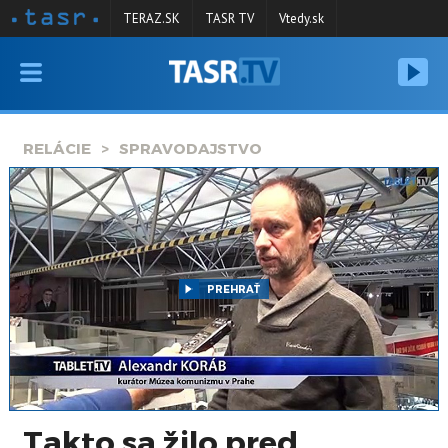
TERAZ.SK
TASR TV
Vtedy.sk
VYSIELANIE
RELÁCIE
RELÁCIE
SPRAVODAJSTVO
SPRAVODAJSTVO
KONTAKT
ARCHÍV
PREHRAŤ
Takto sa žilo pred