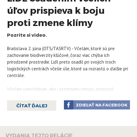
úľov prispieva k boju
proti zmene klímy
Pozrite si video.
Bratislava 2. júna (OTS/TASRTV) - Včelám, ktoré sú pre
zachovanie biodiverzity kľúčové, čoraz viac chýba ich
prirodzené prostredie. Lidl preto osadil pri svojich troch
logistických centrách včelie úle, ktoré sa rozrastú o ďalšie pri
centrále.
Včelám samotárkam, ako i ostatnému hmyzu, poskytol
hmyzími domčekmi bezpečné miesto pre život. Vďaka tomu
reťazec pozitívne prispieva aj k boju proti zmene klímy a
ZDIEĽAŤ NA FACEBOOK
ČÍTAŤ ĎALEJ
znižuje vplyv prírodných nebezpečenstiev.
VYDANIA TEJTO RELÁCIE