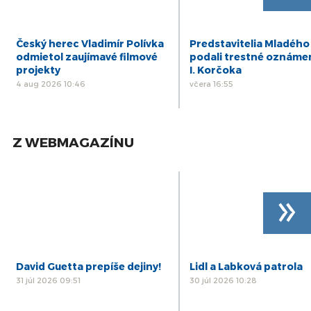
Český herec Vladimír Polívka
Predstavitelia Mladého
odmietol zaujímavé filmové
podali trestné oznáme
projekty
I. Korčoka
4 aug 2026 10:46
včera 16:55
Z WEBMAGAZÍNU
»
David Guetta prepíše dejiny!
Lidl a Labková patrola
31 júl 2026 09:51
30 júl 2026 10:28