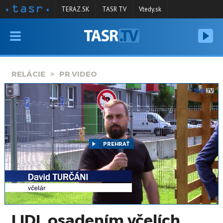
TERAZ.SK
TASR TV
Vtedy.sk
VYSIELANIE
RELÁCIE
RELÁCIE
PR VIDEO
SPRAVODAJSTVO
KONTAKT
ARCHÍV
PREHRAŤ
LIDL osadením včelích