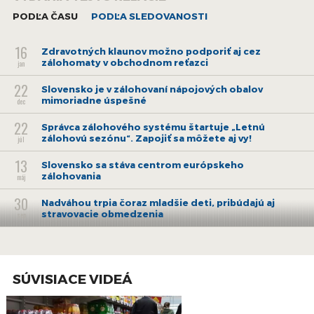
PODĽA ČASU
PODĽA SLEDOVANOSTI
16
Zdravotných klaunov možno podporiť aj cez
zálohomaty v obchodnom reťazci
jan
22
Slovensko je v zálohovaní nápojových obalov
mimoriadne úspešné
dec
22
Správca zálohového systému štartuje „Letnú
zálohovú sezónu“. Zapojiť sa môžete aj vy!
júl
13
Slovensko sa stáva centrom európskeho
zálohovania
máj
30
Nadváhou trpia čoraz mladšie deti, pribúdajú aj
stravovacie obmedzenia
sep
23
Jednorodičov na pokraji chudoby opäť
pribudlo, na pomoc vzniká Odevná banka
sep
7
SÚVISIACE VIDEÁ
Obec Sekule pristupuje k zmenám Územného
plánu pre udržateľný rozvoj
aug