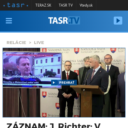
TERAZ.SK
TASR TV
Vtedy.sk
VYSIELANIE
RELÁCIE
RELÁCIE
LIVE
SPRAVODAJSTVO
KONTAKT
ARCHÍV
PREHRAŤ
ZÁZNAM: J. Richter: V