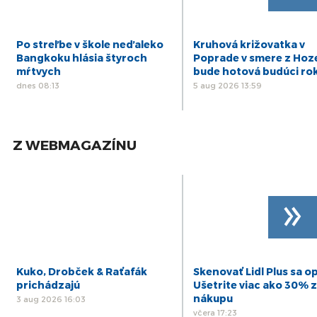
Po streľbe v škole neďaleko
Kruhová križovatka v
Bangkoku hlásia štyroch
Poprade v smere z Hoz
mŕtvych
bude hotová budúci ro
dnes 08:13
5 aug 2026 13:59
Z WEBMAGAZÍNU
»
Kuko, Drobček & Raťafák
Skenovať Lidl Plus sa op
prichádzajú
Ušetrite viac ako 30% z
nákupu
3 aug 2026 16:03
včera 17:23