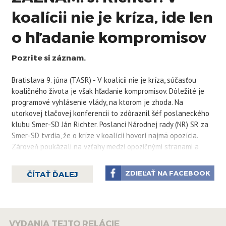
koalícii nie je kríza, ide len
o hľadanie kompromisov
Pozrite si záznam.
Bratislava 9. júna (TASR) - V koalícii nie je kríza, súčasťou
koaličného života je však hľadanie kompromisov. Dôležité je
programové vyhlásenie vlády, na ktorom je zhoda. Na
utorkovej tlačovej konferencii to zdôraznil šéf poslaneckého
klubu Smer-SD Ján Richter. Poslanci Národnej rady (NR) SR za
Smer-SD tvrdia, že o kríze v koalícii hovorí najmä opozícia.
Zároveň poukázali na vzťahy medzi opozičnými stranami a
reagovali na snahu spojiť menšie strany do tzv. archy, o čom už
skôr hovoril líder PS Michal Šimečka.
ZDIEĽAŤ NA FACEBOOK
ČÍTAŤ ĎALEJ
„Žiadne krízy, ale bežný koaličný život, v rámci ktorého má
celkom prirodzený záujem presadiť sa každý jeden subjekt
vládnej koalície, ale s rešpektovaním dohody, ktorá je v
programovom vyhlásení vlády, ktorá je plne rešpektovaná a
VYDANIA TEJTO RELÁCIE
nemenná,“ vyhlásil Richter. Pripomenul, že v kluboch SNS a