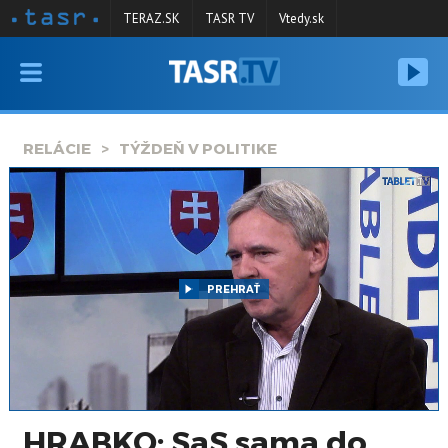
TERAZ.SK
TASR TV
Vtedy.sk
VYSIELANIE
RELÁCIE
RELÁCIE
TÝŽDEŇ V POLITIKE
SPRAVODAJSTVO
KONTAKT
ARCHÍV
PREHRAŤ
HRABKO: SaS sama do