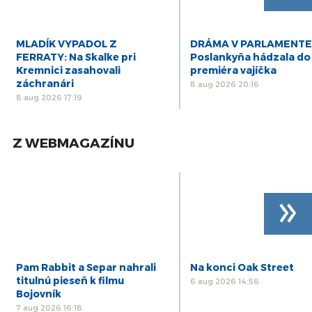
MLADÍK VYPADOL Z
DRÁMA V PARLAMENTE
FERRATY: Na Skalke pri
Poslankyňa hádzala do
Kremnici zasahovali
premiéra vajíčka
záchranári
8 aug 2026 20:16
8 aug 2026 17:19
Z WEBMAGAZÍNU
»
Pam Rabbit a Separ nahrali
Na konci Oak Street
titulnú pieseň k filmu
6 aug 2026 14:56
Bojovník
7 aug 2026 16:18