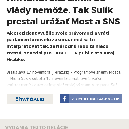
vlády nemôže. Tak Sulík
prestal urážať Most a SNS
Ak prezident využije svoje právomoci a vráti
parlamentu novelu zákona, nedá sa to
interpretovať tak, že Národnú radu za niečo
trestá, povedal pre TABLET.TV publicista Juraj
Hrabko.
Bratislava 17. novembra (Teraz.sk) – Programové snemy Mosta
– Híd a SaS v sobotu 12. novembra mali oveľa väčší
vnútrostranícky ako celospoločenský význam. V prípade SaS
bol politicky významnejší signál Richarda Sulíka z obdobia
pred snemom, kedy označil za možných budúcich koaličných
ZDIEĽAŤ NA FACEBOOK
ČÍTAŤ ĎALEJ
partnerov aj Most – Híd a Slovenskú národnú stranu (SNS). V
diskusnej relácii TABLET.TV to povedal publicista Juraj
Hrabko.
VYDANIA TEJTO RELÁCIE