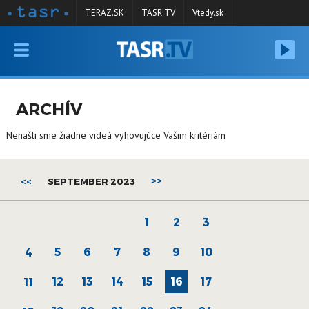
TERAZ.SK
TASR TV
Vtedy.sk
VYSIELANIE
RELÁCIE
ARCHÍV
SPRAVODAJSTVO
Nenašli sme žiadne videá vyhovujúce Vašim kritériám
KONTAKT
ARCHÍV
<<
SEPTEMBER 2023
>>
1
2
3
5
6
7
8
9
10
4
12
13
14
15
16
17
11