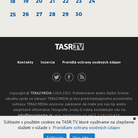
19
20
21
22
23
24
18
26
27
28
29
30
25
Kontakty
Inzercia
Pravidlá ochrany osobných údajov
Copyright ©
TERAZ MEDIA
2014-2022. Publikovanie alebo ďalšie šírenie
obsahu správ zo zdrojov TERAZ MEDIA je bez predchádzajúceho písomného
súhlasu TERAZ MEDIA výslovne zakázané. Ak máte pre nás tip alebo
zaujímavé informácie, fotografie, zvuky či videá, kontaktujte nás na
info@terazmedia.sk
, resp. telefonicky na +421 2 59 210 419.
✖
Žiadosť o zverejnenie opravy v zmysle zákona o publikáciách je možné zaslať
Súhlasím s použitím cookies na TASR.TV, ktoré využívame na zlepšenie
na adresu oprava@tasr.sk.
služieb v súlade s
Pravidlami ochrany osobných údajov
Web design and technology by
ADIT
.
Oznámenie prevádzkovateľa podľa § 11a zákona č. 265/2022 Z. z.
Súhlasím
Viac info »