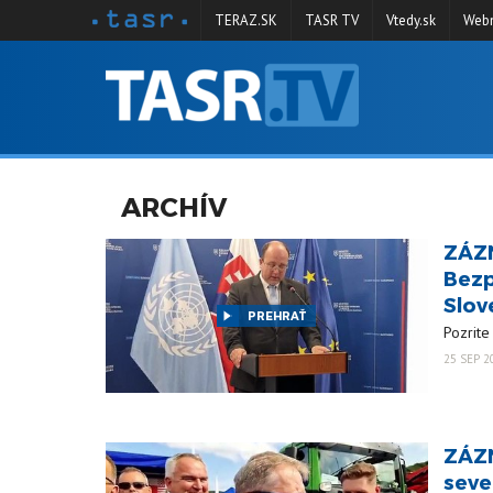
TERAZ.SK
TASR TV
Vtedy.sk
Webm
VYSIELANIE
RELÁCIE
SPRAVODAJSTVO
ARCHÍV
KONTAKT
ZÁZN
ARCHÍV
Bezp
Slov
PREHRAŤ
Pozrite
25 SEP 2
ZÁZN
seve