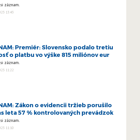
 si záznam.
023 13:43
AM: Premiér: Slovensko podalo tretiu
osť o platbu vo výške 815 miliónov eur
 si záznam.
023 11:22
AM: Zákon o evidencii tržieb porušilo
s leta 57 % kontrolovaných prevádzok
 si záznam.
023 11:10