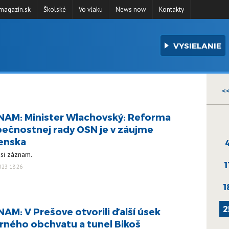
agazín.sk
Školské
Vo vlaku
News now
Kontakty
VYSIELANIE
<
AM: Minister Wlachovský: Reforma
ečnostnej rady OSN je v záujme
enska
 si záznam.
1
023 18:26
1
2
AM: V Prešove otvorili ďalší úsek
rného obchvatu a tunel Bikoš