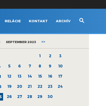
RELÁCIE
KONTAKT
ARCHÍV
<
SEPTEMBER 2023
>>
1
2
3
5
6
7
8
9
10
4
12
13
14
15
16
17
1
19
20
21
22
23
24
8
26
27
28
29
30
5