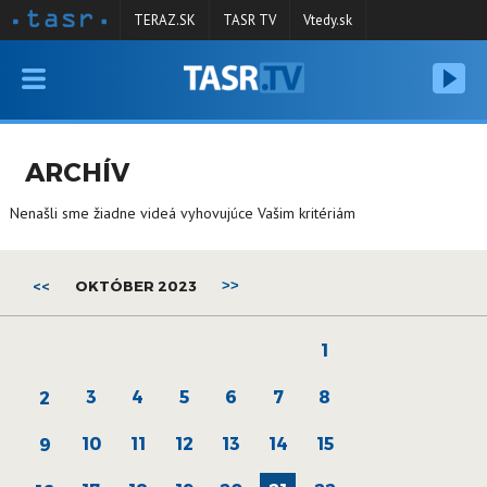
TERAZ.SK
TASR TV
Vtedy.sk
VYSIELANIE
RELÁCIE
ARCHÍV
SPRAVODAJSTVO
Nenašli sme žiadne videá vyhovujúce Vašim kritériám
KONTAKT
ARCHÍV
<<
OKTÓBER 2023
>>
1
3
4
5
6
7
8
2
10
11
12
13
14
15
9