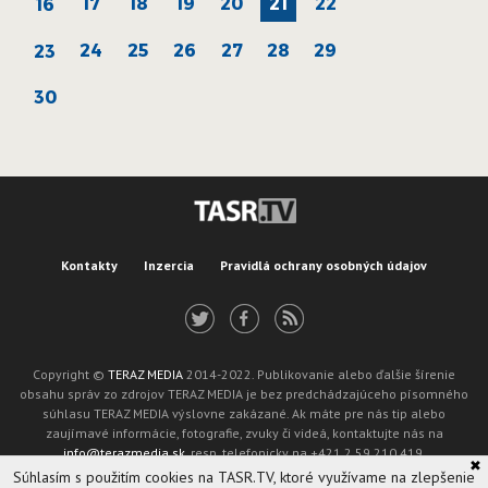
17
18
19
20
21
22
16
24
25
26
27
28
29
23
30
Kontakty
Inzercia
Pravidlá ochrany osobných údajov
Copyright ©
TERAZ MEDIA
2014-2022. Publikovanie alebo ďalšie šírenie
obsahu správ zo zdrojov TERAZ MEDIA je bez predchádzajúceho písomného
súhlasu TERAZ MEDIA výslovne zakázané. Ak máte pre nás tip alebo
zaujímavé informácie, fotografie, zvuky či videá, kontaktujte nás na
info@terazmedia.sk
, resp. telefonicky na +421 2 59 210 419.
✖
Žiadosť o zverejnenie opravy v zmysle zákona o publikáciách je možné zaslať
Súhlasím s použitím cookies na TASR.TV, ktoré využívame na zlepšenie