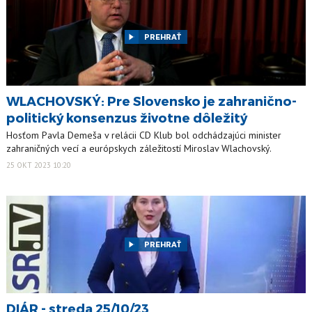
PREHRAŤ
WLACHOVSKÝ: Pre Slovensko je zahranično-
politický konsenzus životne dôležitý
Hosťom Pavla Demeša v relácii CD Klub bol odchádzajúci minister
zahraničných vecí a európskych záležitostí Miroslav Wlachovský.
25 OKT 2023 10:20
PREHRAŤ
DIÁR - streda 25/10/23