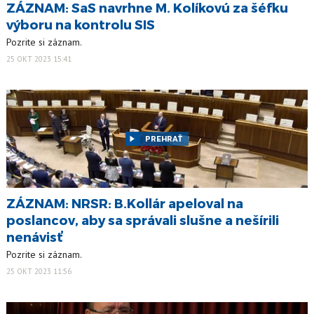
ZÁZNAM: SaS navrhne M. Kolíkovú za šéfku
výboru na kontrolu SIS
Pozrite si záznam.
25 OKT 2023 15:41
PREHRAŤ
ZÁZNAM: NRSR: B.Kollár apeloval na
poslancov, aby sa správali slušne a nešírili
nenávisť
Pozrite si záznam.
25 OKT 2023 11:56