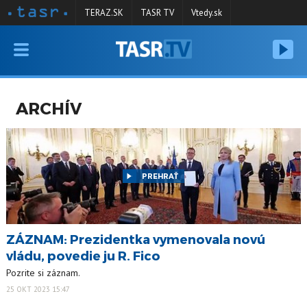
TERAZ.SK
TASR TV
Vtedy.sk
VYSIELANIE
RELÁCIE
ARCHÍV
SPRAVODAJSTVO
KONTAKT
ARCHÍV
PREHRAŤ
ZÁZNAM: Prezidentka vymenovala novú
vládu, povedie ju R. Fico
Pozrite si záznam.
25 OKT 2023 15:47