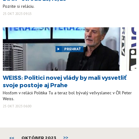
Pozrite si reláciu.
25 OKT 2023 09:15
PREHRAŤ
WEISS: Politici novej vlády by mali vysvetliť
svoje postoje aj Prahe
Hosťom v relácii Politika Tu a teraz bol bývalý veľvyslanec v ČR Peter
Weiss.
25 OKT 2023 06:00
<<
OKTÓBER 2023
>>