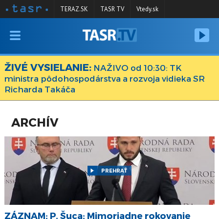
TERAZ.SK
TASR TV
Vtedy.sk
VYSIELANIE
RELÁCIE
ŽIVÉ VYSIELANIE:
NAŽIVO od 10:30: TK
ministra pôdohospodárstva a rozvoja vidieka SR
SPRAVODAJSTVO
Richarda Takáča
KONTAKT
ARCHÍV
ARCHÍV
PREHRAŤ
ZÁZNAM: P. Šuca: Mimoriadne rokovanie