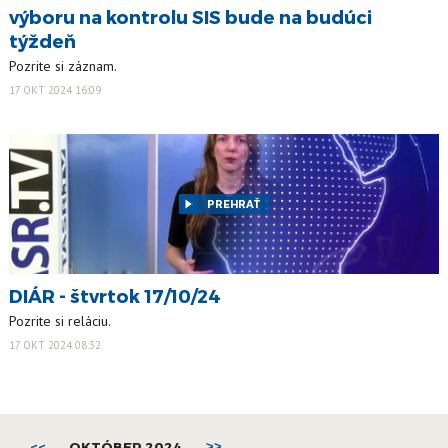
výboru na kontrolu SIS bude na budúci
týždeň
Pozrite si záznam.
17 OKT 2024 16:09
PREHRAŤ
DIÁR - štvrtok 17/10/24
Pozrite si reláciu.
17 OKT 2024 08:32
<<
OKTÓBER 2024
>>