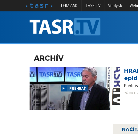
TERAZ.SK
TASR TV
Vtedy.sk
Webm
VYSIELANIE
RELÁCIE
SPRAVODAJSTVO
ARCHÍV
KONTAKT
HRAB
ARCHÍV
epid
Publici
PREHRAŤ
26 OKT 2
NAČÍT