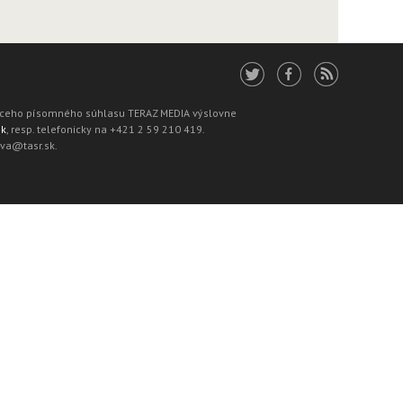
júceho písomného súhlasu TERAZ MEDIA výslovne
sk
, resp. telefonicky na +421 2 59 210 419.
ava@tasr.sk.