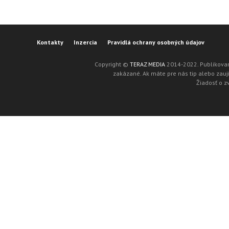
Kontakty
Inzercia
Pravidlá ochrany osobných údajov
Copyright ©
TERAZ MEDIA
2014-2022. Publikovan
zakázané. Ak máte pre nás tip alebo zaují
Žiadosť o z