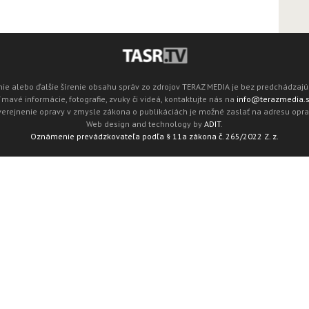
ie alebo ďalšie šírenie obsahu správ zo zdrojov TERAZ MEDIA je bez predchádza
mavé informácie, fotografie, zvuky či videá, kontaktujte nás na
info@terazmedia.
verejnenie opravy v zmysle zákona o publikáciách je možné zaslať na adresu opr
Web design and technology by
ADIT
.
Oznámenie prevádzkovateľa podľa § 11a zákona č. 265/2022 Z. z.