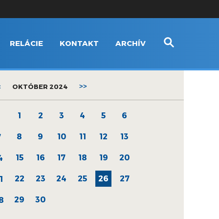
RELÁCIE
KONTAKT
ARCHÍV
<
OKTÓBER 2024
>>
1
2
3
4
5
6
8
9
10
11
12
13
7
15
16
17
18
19
20
4
22
23
24
25
26
27
1
29
30
8