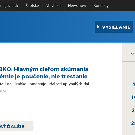
agazín.sk
Školské
Vo vlaku
News now
Kontakty
VYSIELANIE
<
KO: Hlavným cieľom skúmania
émie je poučenie, nie trestanie
sta Juraj Hrabko komentuje udalosti uplynulých dní.
024 06:00
1
2
2
AŤ ĎALŠIE