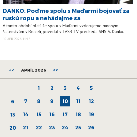
DANKO: Poďme spolu s Maďarmi bojovať za
ruskú ropu a nehádajme sa
V tomto období platí, že spolu s Maďarmi vzdorujeme mnohým
šialenstvám v Bruseli, povedal v TASR TV predseda SNS A. Danko.
10 APR 2026 11:18
<<
APRÍL 2026
>>
1
2
3
4
5
7
8
9
10
11
12
6
14
15
16
17
18
19
13
21
22
23
24
25
26
20