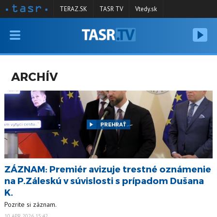
TERAZ.SK
TASR TV
Vtedy.sk
VYSIELANIE
RELÁCIE
ARCHÍV
SPRAVODAJSTVO
KONTAKT
ARCHÍV
PREHRAŤ
ZÁZNAM: Premiér avizuje trestné oznámenie
na P.Záleskú v súvislosti s prípadom Dušana
K.
Pozrite si záznam.
10 APR 2026 15:42