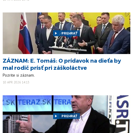
PREHRAŤ
ZÁZNAM: E. Tomáš: O prídavok na dieťa by
mal rodič prísť pri záškoláctve
Pozrite si záznam.
10 APR 2026 14:13
PREHRAŤ