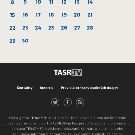
9
10
11
12
13
14
8
16
17
18
19
20
21
15
23
24
25
26
27
28
22
30
29
Kontakty
Inzercia
Pravidlá ochrany osobných údajov
Copyright ©
TERAZ MEDIA
2014-2022. Publikovanie alebo ďalšie šírenie
obsahu správ zo zdrojov TERAZ MEDIA je bez predchádzajúceho písomného
súhlasu TERAZ MEDIA výslovne zakázané. Ak máte pre nás tip alebo
zaujímavé informácie, fotografie, zvuky či videá, kontaktujte nás na