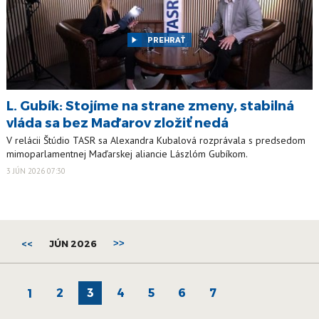
PREHRAŤ
L. Gubík: Stojíme na strane zmeny, stabilná
vláda sa bez Maďarov zložiť nedá
V relácii Štúdio TASR sa Alexandra Kubalová rozprávala s predsedom
mimoparlamentnej Maďarskej aliancie Lászlóm Gubíkom.
3 JÚN 2026 07:30
<<
JÚN 2026
>>
2
3
4
5
6
7
1