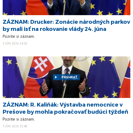
ZÁZNAM: Drucker: Zonácie národných parkov
by mali ísť na rokovanie vlády 24. júna
Pozrite si záznam.
3 JÚN 2026 14:10
PREHRAŤ
ZÁZNAM: R. Kaliňák: Výstavba nemocnice v
Prešove by mohla pokračovať budúci týždeň
Pozrite si záznam.
3 JÚN 2026 13:40