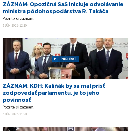
ZÁZNAM: Opozičná SaS iniciuje odvolávanie
ministra pôdohospodárstva R. Takáča
Pozrite si záznam.
3 JÚN 2026 12:10
PREHRAŤ
ZÁZNAM: KDH: Kaliňák by sa mal prísť
zodpovedať parlamentu, je to jeho
povinnosť
Pozrite si záznam.
3 JÚN 2026 11:50