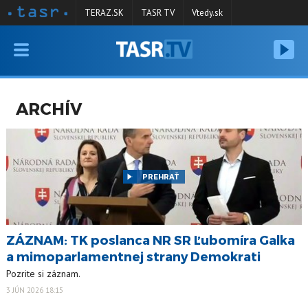
TERAZ.SK
TASR TV
Vtedy.sk
VYSIELANIE
RELÁCIE
ARCHÍV
SPRAVODAJSTVO
KONTAKT
ARCHÍV
PREHRAŤ
ZÁZNAM: TK poslanca NR SR Ľubomíra Galka
a mimoparlamentnej strany Demokrati
Pozrite si záznam.
3 JÚN 2026 18:15