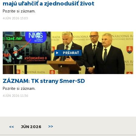
majú uľahčiť a zjednodušiť život
Pozrite si záznam.
4 JÚN 2026 15:03
PREHRAŤ
ZÁZNAM: TK strany Smer-SD
Pozrite si záznam.
4 JÚN 2026 11:36
<<
JÚN 2026
>>