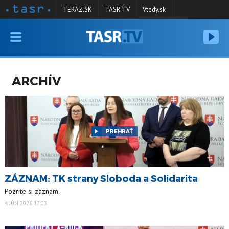
TERAZ.SK
TASR TV
Vtedy.sk
VYSIELANIE
RELÁCIE
ARCHÍV
SPRAVODAJSTVO
KONTAKT
ARCHÍV
PREHRAŤ
ZÁZNAM: TK strany Sloboda a Solidarita
Pozrite si záznam.
4 JÚN 2026 17:03