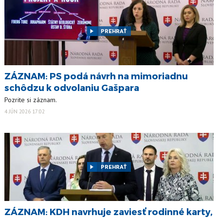
PREHRAŤ
ZÁZNAM: PS podá návrh na mimoriadnu
schôdzu k odvolaniu Gašpara
Pozrite si záznam.
4 JÚN 2026 17:02
PREHRAŤ
ZÁZNAM: KDH navrhuje zaviesť rodinné karty,