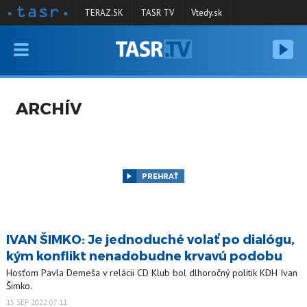
TERAZ.SK
TASR TV
Vtedy.sk
VYSIELANIE
RELÁCIE
ARCHÍV
SPRAVODAJSTVO
KONTAKT
ARCHÍV
PREHRAŤ
IVAN ŠIMKO: Je jednoduché volať po dialógu,
kým konflikt nenadobudne krvavú podobu
Hosťom Pavla Demeša v relácii CD Klub bol dlhoročný politik KDH Ivan
Šimko.
15 SEP 2022 07:11