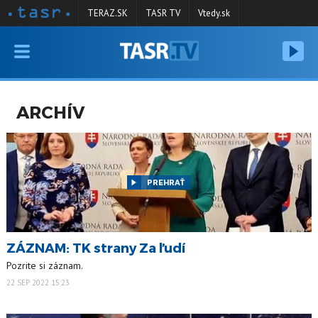
TERAZ.SK
TASR TV
Vtedy.sk
VYSIELANIE
RELÁCIE
ARCHÍV
SPRAVODAJSTVO
KONTAKT
ARCHÍV
PREHRAŤ
ZÁZNAM: TK strany Za ľudí
Pozrite si záznam.
22 SEP 2022 15:23