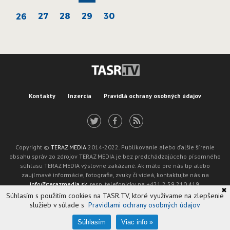
27
28
29
30
26
Kontakty
Inzercia
Pravidlá ochrany osobných údajov
Copyright ©
TERAZ MEDIA
2014-2022. Publikovanie alebo ďalšie šírenie
obsahu správ zo zdrojov TERAZ MEDIA je bez predchádzajúceho písomného
súhlasu TERAZ MEDIA výslovne zakázané. Ak máte pre nás tip alebo
zaujímavé informácie, fotografie, zvuky či videá, kontaktujte nás na
info@terazmedia.sk
, resp. telefonicky na +421 2 59 210 419.
✖
Žiadosť o zverejnenie opravy v zmysle zákona o publikáciách je možné zaslať
Súhlasím s použitím cookies na TASR.TV, ktoré využívame na zlepšenie
na adresu oprava@tasr.sk.
služieb v súlade s
Pravidlami ochrany osobných údajov
Web design and technology by
ADIT
.
Oznámenie prevádzkovateľa podľa § 11a zákona č. 265/2022 Z. z.
Súhlasím
Viac info »