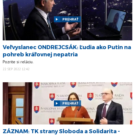
PREHRAŤ
Veľvyslanec ONDREJCSÁK: Ľudia ako Putin na
pohreb kráľovnej nepatria
Pozrite si reláciu.
22 SEP 2022 12:42
PREHRAŤ
ZÁZNAM: TK strany Sloboda a Solidarita -