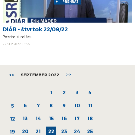
PREHRAŤ
DIÁR - štvrtok 22/09/22
Pozrite si reláciu.
22 SEP 2022 08:36
<<
SEPTEMBER 2022
>>
1
2
3
4
6
7
8
9
10
11
5
13
14
15
16
17
18
12
20
21
22
23
24
25
19